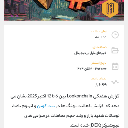
موبایل
09101364784
واتساپ
شروع گفتگو
تلگرام
@Armteam_admin_104
داخلی
104
زمان مطالعه
1 دقیقه
پشتیبان فروش
(محسن یزدی)
دسته بندی
موبایل
09304891085
خبرهای بازار ارز دیجیتال
واتساپ
شروع گفتگو
تلگرام
@Armteam_admin_103
تاریخ انتشار
۱۷:۲۰:۰۰ - ۶ آبان ۱۴۰۴
داخلی
103
تعداد بازدید
۶,۶۶۹ بار
اطلاعات تماس
(دفتر فروش)
تلفن
021-22021030
گزارش هفتگی Lookonchain بین 6 تا 12 اکتبر 2025 نشان می
تلفن
021-22021040
دهد که افزایش فعالیت نهنگ ها در
بیت کوین
و اتریوم باعث
بدون پیش شماره
90001030
نوسانات شدید بازار و رشد حجم معاملات در صرافی های
اینستاگرام
@alireza.mehrabii
کانال تلگرام
@alirezamehrabi_com
غیرمتمرکز (DEX) شده است.