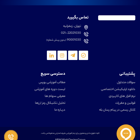
تماس بگیرید
تهران، زعفرانیه
021-22021030
90001030
(بدون پیش شماره)
پشتیبانی
دسترسی سریع
سوالات متداول
مطالب آموزشی بورس
دانلود اپلیکیشن اختصاصی
لیست دوره های آموزشی
نرم افزار های کاربردی
معرفی سهام ها
قوانین و مقررات
تحلیل تکنیکال رمز ارزها
کانال رسمی در پیام رسان بله
درباره ما
کلیه حقوق مادی و معنوی برای تیم آموزشی علیرضا محرابی محفوظ می باشد.