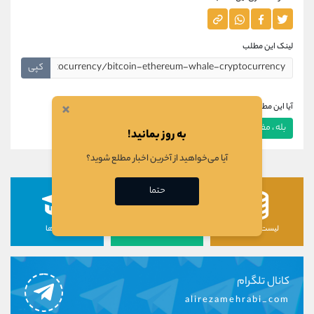
لینک این مطلب
کپی
×
آیا این مطلب برای شما مفید بود؟
بله ، مفید بود
خیر ، مفید نبود
به روز بمانید!
آیا می‌خواهید از آخرین اخبار مطلع شوید؟
حتما
لیست رمزارزها
لیست سهام ها
دوره ها
کانال تلگرام
alirezamehrabi_com