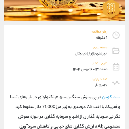
موبایل
09194198792
واتساپ
شروع گفتگو
تلگرام
@Armteam_admin_33
داخلی
118
زمان مطالعه
1 دقیقه
پشتیبان فروش
(فائزه تهرانی)
دسته بندی
موبایل
09101364784
خبرهای بازار ارز دیجیتال
واتساپ
شروع گفتگو
تلگرام
@Armteam_admin_104
تاریخ انتشار
۱۳:۰۰:۰۰ - ۱۶ بهمن ۱۴۰۴
داخلی
104
تعداد بازدید
۵,۰۲۶ بار
اطلاعات تماس
(دفتر فروش)
تلفن
021-22021030
بیت کوین
در پی ریزش سنگین سهام تکنولوژی در بازارهای آسیا
تلفن
021-22021040
و آمریکا، با افت 7.5 درصدی به زیر مرز 71,000 دلار سقوط کرد.
بدون پیش شماره
90001030
نگرانی سرمایه گذاران از اشباع سرمایه گذاری در حوزه هوش
اینستاگرام
@alireza.mehrabii
کانال تلگرام
@alirezamehrabi_com
مصنوعی (AI)، ارزش گذاری های حبابی و کاهش سودآوری