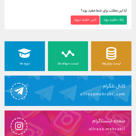
آیا این مطلب برای شما مفید بود؟
بله ، مفید بود
خیر ، مفید نبود
لیست رمزارزها
لیست سهام ها
دوره ها
کانال تلگرام
alirezamehrabi_com
صفحه اینستاگرام
alireza.mehrabii