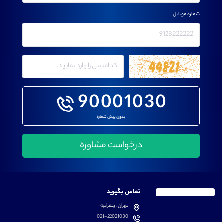
شماره موبایل
90001030
بدون پیش شماره
تماس بگیرید
تهران، زعفرانیه
021-22021030