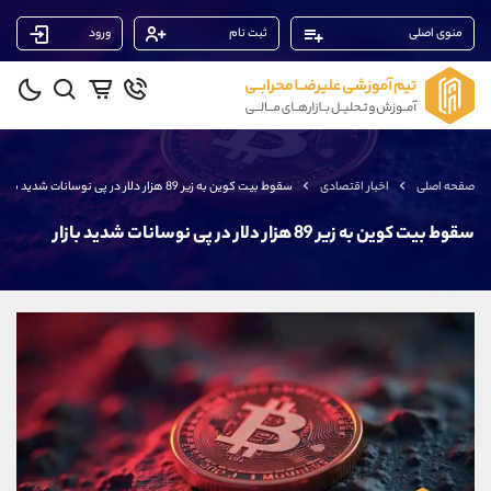
منوی اصلی
ثبت نام
ورود
پشتیبان فروش
(ایمان پوراسماعیلی)
موبایل
09927779040
واتساپ
شروع گفتگو
صفحه اصلی
اخبار اقتصادی
سقوط بیت کوین به زیر 89 هزار دلار در پی نوسانات شدید بازار
تلگرام
@Armteam_admin_por
داخلی
107
سقوط بیت کوین به زیر 89 هزار دلار در پی نوسانات شدید بازار
پشتیبان فروش
(فائزه تهرانی)
موبایل
09101364784
واتساپ
شروع گفتگو
تلگرام
@Armteam_admin_104
داخلی
104
پشتیبان فروش
(محسن یزدی)