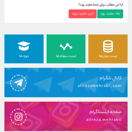
آیا این مطلب برای شما مفید بود؟
بله ، مفید بود
خیر ، مفید نبود
لیست رمزارزها
لیست سهام ها
دوره ها
کانال تلگرام
alirezamehrabi_com
صفحه اینستاگرام
alireza.mehrabii