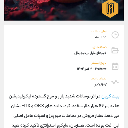
موبایل
09304891085
واتساپ
شروع گفتگو
تلگرام
@Armteam_admin_103
داخلی
103
زمان مطالعه
1 دقیقه
پشتیبان فروش
(یوسف فرخنده)
دسته بندی
موبایل
09194198792
خبرهای بازار ارز دیجیتال
واتساپ
شروع گفتگو
تلگرام
@Armteam_admin_33
تاریخ انتشار
۱۷:۱۵:۰۰ - ۱۶ آذر ۱۴۰۴
داخلی
118
تعداد بازدید
۷,۹۰۷ بار
اطلاعات تماس
(دفتر فروش)
تلفن
021-22021030
بیت کوین
در اثر نوسانات شدید بازار و موج گسترده لیکوئیدیشن
تلفن
021-22021040
ها به زیر 89 هزار دلار سقوط کرد. داده های OKX و HTX نشان
بدون پیش شماره
90001030
می دهد فشار فروش در معاملات فیوچرز و اسپات عامل اصلی
اینستاگرام
@alireza.mehrabii
کانال تلگرام
@alirezamehrabi_com
این افت بوده است. همزمان، مایکرو استراتژی تأکید کرده هیچ