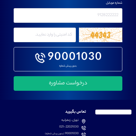
شماره موبایل
90001030
بدون پیش شماره
تماس بگیرید
تهران، زعفرانیه
021-22021030
90001030
(بدون پیش شماره)