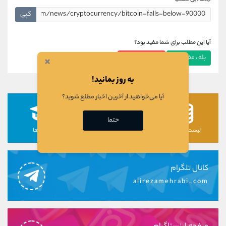
کپی
آیا این مطلب برای شما مفید بود؟
بله ، مفید بود
خیر ، مفید نبود
×
به روز بمانید!
آیا می‌خواهید از آخرین اخبار مطلع شوید؟
حتما
لیست رمزارزها
لیست سهام ها
دوره ها
کانال تلگرام
alirezamehrabi_com