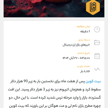
موبایل
09101364784
واتساپ
شروع گفتگو
تلگرام
@Armteam_admin_104
داخلی
104
زمان مطالعه
1 دقیقه
پشتیبان فروش
(ایمان پوراسماعیلی)
دسته بندی
موبایل
09927779040
خبرهای بازار ارز دیجیتال
واتساپ
شروع گفتگو
تلگرام
@Armteam_admin_por
تاریخ انتشار
۱۱:۴۵:۰۰ - ۲۷ آبان ۱۴۰۴
داخلی
107
تعداد بازدید
۸,۸۱۶ بار
اطلاعات تماس
(دفتر فروش)
تلفن
021-22021030
بیت کوین
پس از هفت ماه برای نخستین بار به زیر 90 هزار دلار
تلفن
021-22021040
سقوط کرد و هم‌زمان اتریوم نیز به زیر 3 هزار دلار رسید. این افت
بدون پیش شماره
90001030
گسترده، بازار را وارد مرحله ترس شدید کرده است. با این حال، دو
اینستاگرام
@alireza.mehrabii
کانال تلگرام
@alirezamehrabi_com
چهره مطرح بازار، تام لی و مت هوگان بر این باورند که بیت کوین