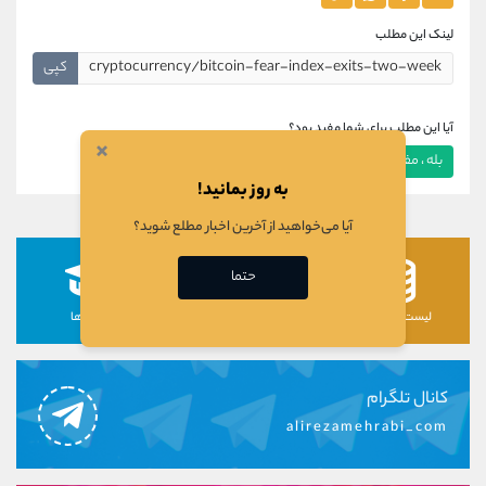
لینک این مطلب
کپی
آیا این مطلب برای شما مفید بود؟
×
بله ، مفید بود
خیر ، مفید نبود
به روز بمانید!
آیا می‌خواهید از آخرین اخبار مطلع شوید؟
حتما
لیست رمزارزها
لیست سهام ها
دوره ها
کانال تلگرام
alirezamehrabi_com