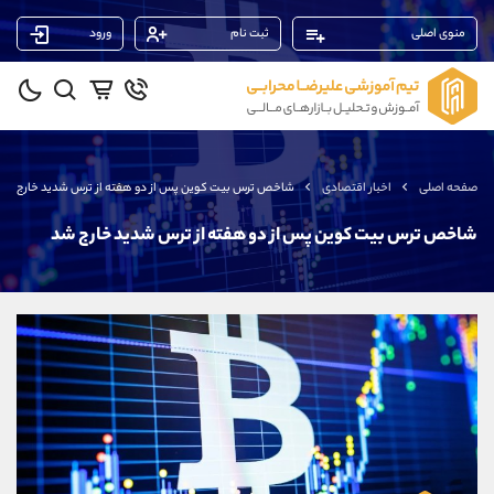
منوی اصلی
ثبت نام
ورود
پشتیبان فروش
(یوسف فرخنده)
موبایل
09194198792
واتساپ
شروع گفتگو
صفحه اصلی
اخبار اقتصادی
شاخص ترس بیت کوین پس از دو هفته از ترس شدید خارج شد
تلگرام
@Armteam_admin_33
داخلی
118
شاخص ترس بیت کوین پس از دو هفته از ترس شدید خارج شد
پشتیبان فروش
(ایمان پوراسماعیلی)
موبایل
09927779040
واتساپ
شروع گفتگو
تلگرام
@Armteam_admin_por
داخلی
107
پشتیبان فروش
(محسن یزدی)