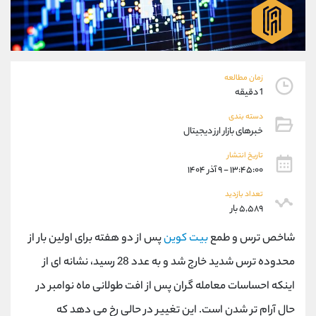
موبایل
09304891085
واتساپ
شروع گفتگو
تلگرام
@Armteam_admin_103
داخلی
103
زمان مطالعه
1 دقیقه
پشتیبان فروش
(فائزه تهرانی)
دسته بندی
موبایل
09101364784
خبرهای بازار ارز دیجیتال
واتساپ
شروع گفتگو
تلگرام
@Armteam_admin_104
تاریخ انتشار
۱۳:۴۵:۰۰ - ۹ آذر ۱۴۰۴
داخلی
104
تعداد بازدید
۵,۵۸۹ بار
اطلاعات تماس
(دفتر فروش)
تلفن
021-22021030
شاخص ترس و طمع
بیت کوین
پس از دو هفته برای اولین بار از
تلفن
021-22021040
محدوده ترس شدید خارج شد و به عدد 28 رسید، نشانه ای از
بدون پیش شماره
90001030
اینکه احساسات معامله گران پس از افت طولانی ماه نوامبر در
اینستاگرام
@alireza.mehrabii
کانال تلگرام
@alirezamehrabi_com
حال آرام تر شدن است. این تغییر در حالی رخ می دهد که