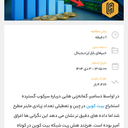
موبایل
09194198792
واتساپ
شروع گفتگو
تلگرام
@Armteam_admin_33
داخلی
118
زمان مطالعه
1 دقیقه
پشتیبان فروش
(ایمان پوراسماعیلی)
دسته بندی
موبایل
09927779040
خبرهای بازار ارز دیجیتال
واتساپ
شروع گفتگو
تلگرام
@Armteam_admin_por
تاریخ انتشار
۱۳:۱۵:۰۰ - ۳ دی ۱۴۰۴
داخلی
107
تعداد بازدید
۴,۴۷۶ بار
اطلاعات تماس
(دفتر فروش)
تلفن
021-22021030
در اواسط دسامبر، گمانه‌زنی هایی درباره سرکوب گسترده
تلفن
021-22021040
استخراج
بیت کوین
در چین و تعطیلی تعداد زیادی ماینر مطرح
بدون پیش شماره
90001030
شد اما داده های دقیق تر نشان می دهد این نگرانی ها اغراق
اینستاگرام
@alireza.mehrabii
کانال تلگرام
@alirezamehrabi_com
آمیز بوده است. هرچند هش‌ ریت شبکه بیت کوین در کوتاه