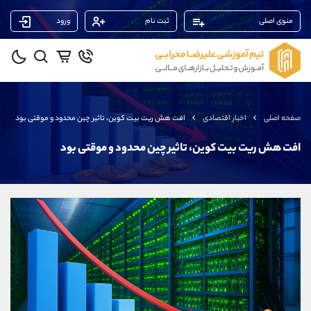
منوی اصلی
ثبت نام
ورود
پشتیبان فروش
(محسن یزدی)
موبایل
09304891085
واتساپ
شروع گفتگو
صفحه اصلی
اخبار اقتصادی
افت هش ریت بیت کوین، تاثیر چین محدود و موقتی بود
تلگرام
@Armteam_admin_103
داخلی
103
افت هش ریت بیت کوین، تاثیر چین محدود و موقتی بود
پشتیبان فروش
(فائزه تهرانی)
موبایل
09101364784
واتساپ
شروع گفتگو
تلگرام
@Armteam_admin_104
داخلی
104
پشتیبان فروش
(یوسف فرخنده)