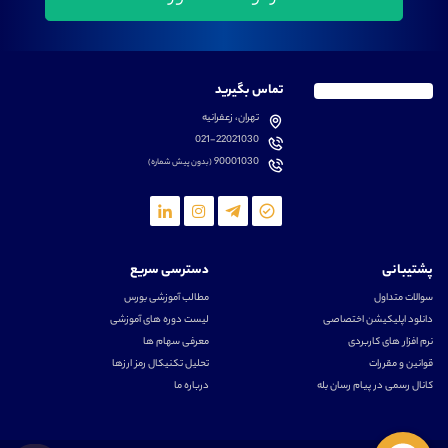
تماس بگیرید
تهران، زعفرانیه
021-22021030
90001030
(بدون پیش شماره)
پشتیبانی
دسترسی سریع
سوالات متداول
مطالب آموزشی بورس
دانلود اپلیکیشن اختصاصی
لیست دوره های آموزشی
نرم افزار های کاربردی
معرفی سهام ها
قوانین و مقررات
تحلیل تکنیکال رمز ارزها
کانال رسمی در پیام رسان بله
درباره ما