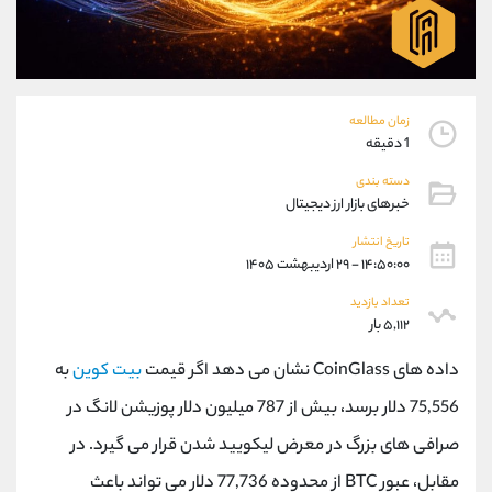
موبایل
09101364784
واتساپ
شروع گفتگو
تلگرام
@Armteam_admin_104
داخلی
104
زمان مطالعه
1 دقیقه
پشتیبان فروش
(یوسف فرخنده)
دسته بندی
موبایل
09194198792
خبرهای بازار ارز دیجیتال
واتساپ
شروع گفتگو
تلگرام
@Armteam_admin_33
تاریخ انتشار
۱۴:۵۰:۰۰ - ۲۹ اردیبهشت ۱۴۰۵
داخلی
118
تعداد بازدید
۵,۱۱۲ بار
اطلاعات تماس
(دفتر فروش)
تلفن
021-22021030
داده های CoinGlass نشان می دهد اگر قیمت
بیت کوین
به
تلفن
021-22021040
75,556 دلار برسد، بیش از 787 میلیون دلار پوزیشن لانگ در
بدون پیش شماره
90001030
صرافی های بزرگ در معرض لیکویید شدن قرار می گیرد. در
اینستاگرام
@alireza.mehrabii
کانال تلگرام
@alirezamehrabi_com
مقابل، عبور BTC از محدوده 77,736 دلار می تواند باعث