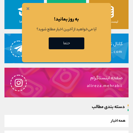
×
به روز بمانید!
لیست رمزارزها
لیست سهام ها
دوره ها
آیا می‌خواهید از آخرین اخبار مطلع شوید؟
حتما
کانال تلگرام
alirezamehrabi_com
صفحه اینستاگرام
alireza.mehrabii
دسته بندی مطالب
همه اخبار