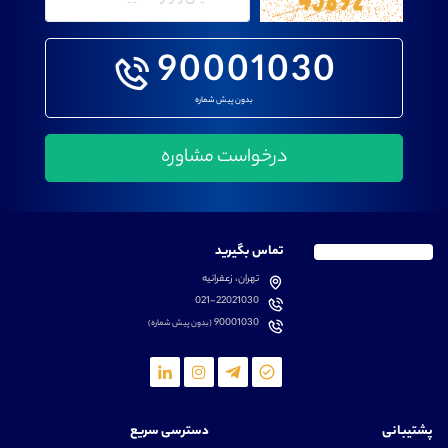
90001030
بدون پیش شماره
تماس بگیرید
تهران، زعفرانیه
021-22021030
90001030
(بدون پیش شماره)
پشتیبانی
دسترسی سریع