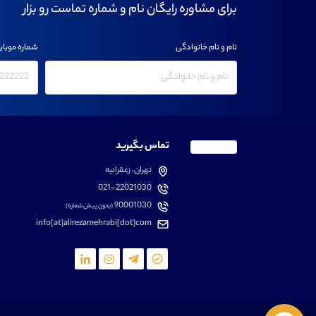
برای مشاوره رایگان نام و شماره تماست رو بزار
نام و نام خانوادگی
شماره موبای
تماس بگیرید
تهران، زعفرانیه
021-22021030
90001030
(بدون پیش شماره)
info[at]alirezamehrabi[dot]com