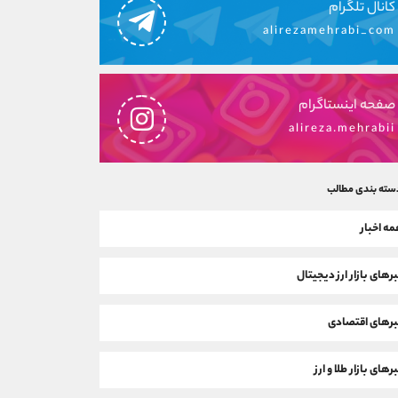
کانال تلگرام
alirezamehrabi_com
صفحه اینستاگرام
alireza.mehrabii
سته بندی مطالب
ه اخبار
رهای بازار ارز دیجیتال
رهای اقتصادی
رهای بازار طلا و ارز