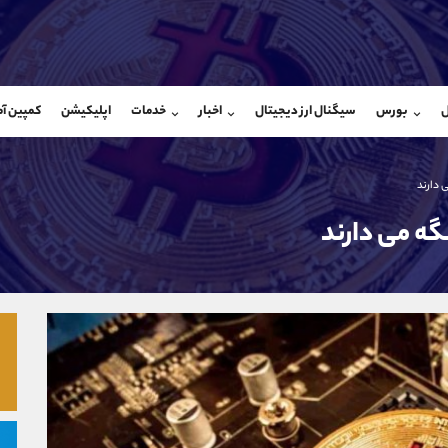
بان فروش
پشتیبان فروش
(ایمان پوراسماعیلی)
(یوسف فرخنده)
ل
بورس
سیگنال ارز دیجیتال
اخبار
خدمات
اپلیکیشن
کمپین آ
09927779040
موبایل
9194198792
شروع گفتگو
واتساپ
شروع گفتگ
@Armteam_admin_por
تلگرام
Armteam_admin_33
 دارند
107
داخلی
8
گه می دارند