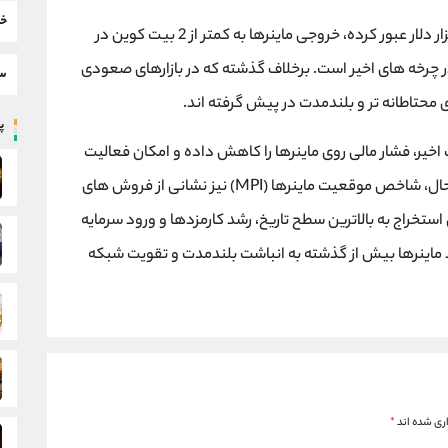
خب
در سال 2025 از 114 هزار دلار عبور کرده، خروجی ماینرها به کمتر از 2 بیت کوین در
 چرخه های اخیر است. برخلاف گذشته که در بازارهای صعودی
سط
 محتاطانه تر و بلندمدت در پیش گرفته اند.
پر
تر از 7.3 درصد در اصلاحات اخیر، فشار مالی روی ماینرها را کاهش داده و امکان فعالیت
بدون فروش گسترده را فراهم کرده است. در عین حال، شاخص موقعیت ماینرها (MPI) نیز نشانی از فروش های
خراج به بالاترین سطح تاریخ، رشد کارمزدها و ورود سرمایه
 نشان می دهند ماینرها بیش از گذشته به انباشت بلندمدت و تقویت شبکه
ری شده اند
*