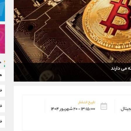
د
ه می دارند
هم
خب
تاریخ انتشار
خب
یجیتال
۱۳:۱۵:۰۰ - ۲۰ شهریور ۱۴۰۴
خب