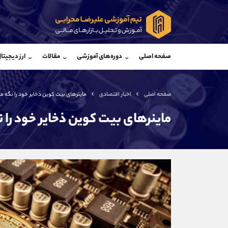
پشتیبان فروش
پشتی
(محسن یزدی)
صفحه اصلی
دوره‌های آموزشی
مقالات
ارز دیجیتا
موبایل
09304891085
موبایل
واتساپ
شروع گفتگو
واتساپ
تلگرام
@Armteam_admin_103
تلگرام
صفحه اصلی
اخبار اقتصادی
ماینرهای بیت کوین ذخایر خود را نگه می
داخلی
103
داخلی
ماینرهای بیت کوین ذخایر خود را ن
اطلاعات تماس
(دفتر فروش)
تلفن
تلفن
بدون پیش شماره
اینستاگرام
کانال تلگرام
کانال بله