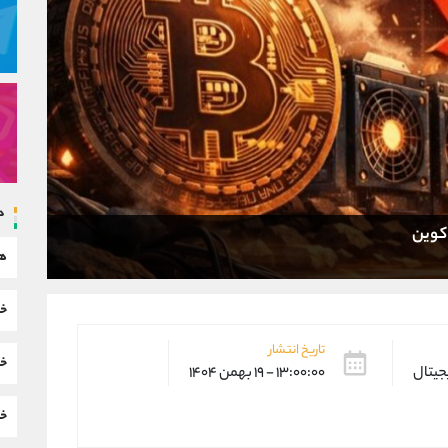
د
هم
خب
تاریخ انتشار
خب
یجیتال
۱۳:۰۰:۰۰ - ۱۹ بهمن ۱۴۰۴
خب