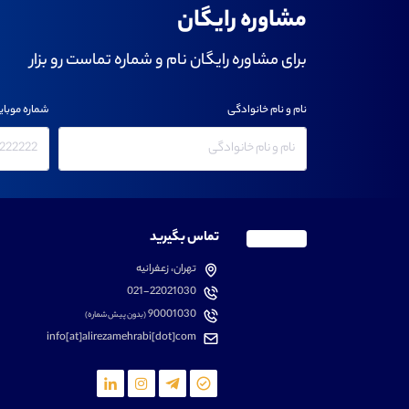
مشاوره رایگان
برای مشاوره رایگان نام و شماره تماست رو بزار
نام و نام خانوادگی
شماره موبای
تماس بگیرید
تهران، زعفرانیه
021-22021030
90001030
(بدون پیش شماره)
info[at]alirezamehrabi[dot]com