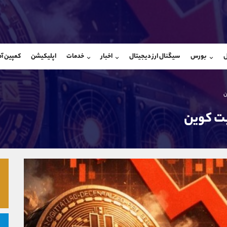
بان فروش
پشتیبان فروش
(ایمان پوراسماعیلی)
(یوسف فرخنده)
ل
بورس
سیگنال ارز دیجیتال
اخبار
خدمات
اپلیکیشن
کمپین آ
09927779040
موبایل
9194198792
شروع گفتگو
واتساپ
شروع گفتگ
@Armteam_admin_por
تلگرام
Armteam_admin_33
107
داخلی
8