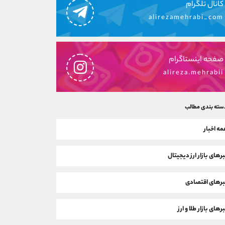
کانال تلگرام
alirezamehrabi_com
صفحه اینستاگرام
alireza.mehrabii
سته بندی مطالب
ه اخبار
رهای بازار ارز دیجیتال
رهای اقتصادی
رهای بازار طلا و ارز