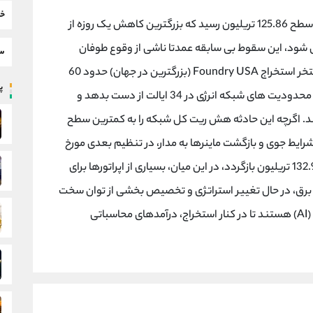
خب
با افتی 11.16 درصدی به سطح 125.86 تریلیون رسید که بزرگترین کاهش یک روزه از
اج در چین (2021) محسوب می شود، این سقوط بی سابقه عمدتا ناشی از وقوع طوفان
سط
زمستانی Fern در ایالات متحده بود که باعث شد استخر استخراج Foundry USA (بزرگترین در جهان) حدود 60
پر
درصد از ظرفیت پردازشی خود را به دلیل قطع برق و محدودیت های شبکه انرژی در 34 ایالت از دست بدهد و
ه 198 اگزاهش سقوط کند. اگرچه این حادثه هش ریت کل شبکه را به کمترین سطح
شرایط جوی و بازگشت ماینرها به مدار، در تنظیم بعدی مورخ
20 فوریه، سختی شبکه با 5.63 درصد رشد به مرز 132.96 تریلیون بازگردد، در این میان، بسیاری از اپراتورها برای
 برق، در حال تغییر استراتژی و تخصیص بخشی از توان سخت
افزاری خود به سمت دیتاسنترهای هوش مصنوعی (AI) هستند تا در کنار استخراج، درآمدهای محاسباتی