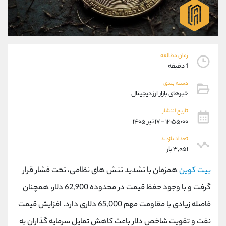
موبایل
09101364784
واتساپ
شروع گفتگو
تلگرام
@Armteam_admin_104
داخلی
104
زمان مطالعه
1 دقیقه
پشتیبان فروش
(یوسف فرخنده)
دسته بندی
موبایل
09194198792
خبرهای بازار ارز دیجیتال
واتساپ
شروع گفتگو
تلگرام
@Armteam_admin_33
تاریخ انتشار
۱۲:۵۵:۰۰ - ۱۷ تیر ۱۴۰۵
داخلی
118
تعداد بازدید
۳,۰۵۱ بار
اطلاعات تماس
(دفتر فروش)
تلفن
021-22021030
بیت کوین
همزمان با تشدید تنش های نظامی، تحت فشار قرار
تلفن
021-22021040
گرفت و با وجود حفظ قیمت در محدوده 62,900 دلار، همچنان
بدون پیش شماره
90001030
فاصله زیادی با مقاومت مهم 65,000 دلاری دارد. افزایش قیمت
اینستاگرام
@alireza.mehrabii
کانال تلگرام
@alirezamehrabi_com
نفت و تقویت شاخص دلار باعث کاهش تمایل سرمایه گذاران به