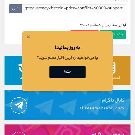
کپی
آیا این مطلب برای شما مفید بود؟
بله ، مفید بود
خیر ، مفید نبود
×
به روز بمانید!
آیا می‌خواهید از آخرین اخبار مطلع شوید؟
حتما
لیست رمزارزها
لیست سهام ها
دوره ها
کانال تلگرام
alirezamehrabi_com