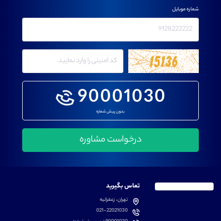
شماره موبایل
90001030
بدون پیش شماره
تماس بگیرید
تهران، زعفرانیه
021-22021030