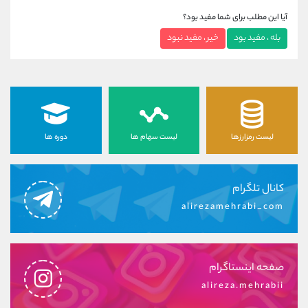
آیا این مطلب برای شما مفید بود؟
بله ، مفید بود
خیر ، مفید نبود
لیست رمزارزها
لیست سهام ها
دوره ها
کانال تلگرام
alirezamehrabi_com
صفحه اینستاگرام
alireza.mehrabii