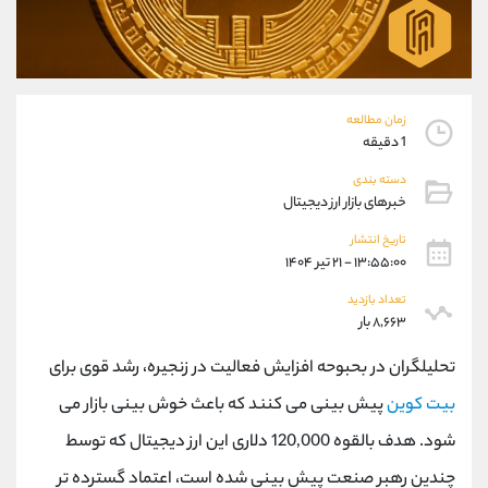
موبایل
09927779040
واتساپ
شروع گفتگو
تلگرام
@Armteam_admin_por
داخلی
107
زمان مطالعه
1 دقیقه
پشتیبان فروش
(محسن یزدی)
دسته بندی
موبایل
09304891085
خبرهای بازار ارز دیجیتال
واتساپ
شروع گفتگو
تلگرام
@Armteam_admin_103
تاریخ انتشار
۱۳:۵۵:۰۰ - ۲۱ تیر ۱۴۰۴
داخلی
103
تعداد بازدید
۸,۶۶۳ بار
اطلاعات تماس
(دفتر فروش)
تلفن
021-22021030
تحلیلگران در بحبوحه افزایش فعالیت در زنجیره، رشد قوی برای
تلفن
021-22021040
بیت کوین
پیش بینی می کنند که باعث خوش بینی بازار می
بدون پیش شماره
90001030
شود. هدف بالقوه 120,000 دلاری این ارز دیجیتال که توسط
اینستاگرام
@alireza.mehrabii
کانال تلگرام
@alirezamehrabi_com
چندین رهبر صنعت پیش بینی شده است، اعتماد گسترده تر