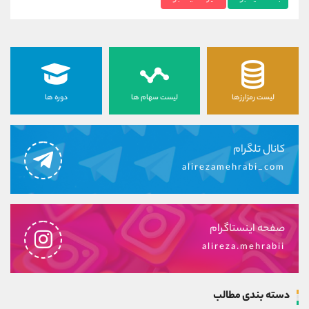
لیست رمزارزها
لیست سهام ها
دوره ها
کانال تلگرام
alirezamehrabi_com
صفحه اینستاگرام
alireza.mehrabii
دسته بندی مطالب