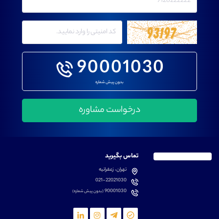
90001030
بدون پیش شماره
تماس بگیرید
تهران، زعفرانیه
021-22021030
90001030
(بدون پیش شماره)