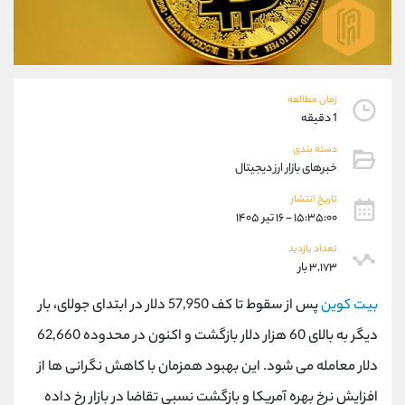
موبایل
09304891085
واتساپ
شروع گفتگو
تلگرام
@Armteam_admin_103
داخلی
103
زمان مطالعه
1 دقیقه
پشتیبان فروش
(فائزه تهرانی)
دسته بندی
موبایل
09101364784
خبرهای بازار ارز دیجیتال
واتساپ
شروع گفتگو
تلگرام
@Armteam_admin_104
تاریخ انتشار
۱۵:۳۵:۰۰ - ۱۶ تیر ۱۴۰۵
داخلی
104
تعداد بازدید
۳,۱۷۳ بار
اطلاعات تماس
(دفتر فروش)
تلفن
021-22021030
بیت کوین
پس از سقوط تا کف 57,950 دلار در ابتدای جولای، بار
تلفن
021-22021040
دیگر به بالای 60 هزار دلار بازگشت و اکنون در محدوده 62,660
بدون پیش شماره
90001030
دلار معامله می شود. این بهبود همزمان با کاهش نگرانی ها از
اینستاگرام
@alireza.mehrabii
کانال تلگرام
@alirezamehrabi_com
افزایش نرخ بهره آمریکا و بازگشت نسبی تقاضا در بازار رخ داده