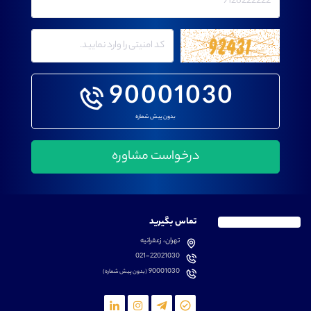
90001030
بدون پیش شماره
تماس بگیرید
تهران، زعفرانیه
021-22021030
90001030
(بدون پیش شماره)