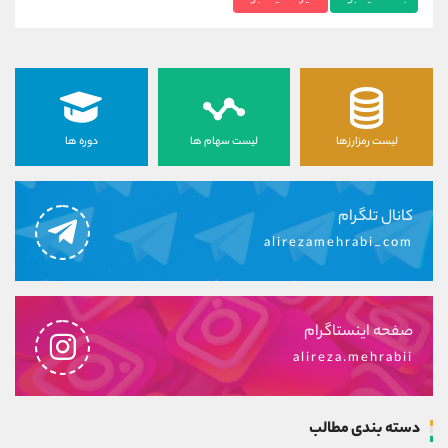
لیست رمزارزها
لیست سهام ها
دوره ها
کانال تلگرام
alirezamehrabi_com
صفحه اینستاگرام
alireza.mehrabii
دسته بندی مطالب