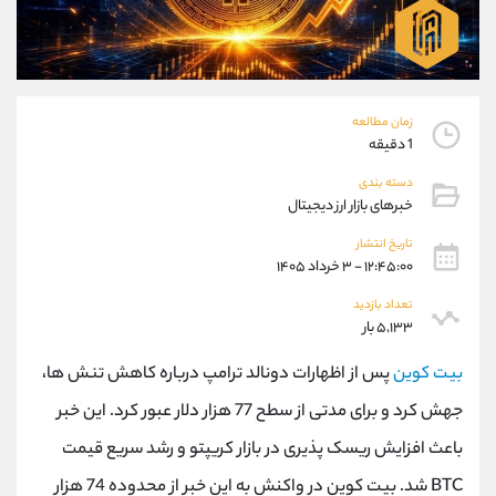
موبایل
09304891085
واتساپ
شروع گفتگو
تلگرام
@Armteam_admin_103
داخلی
103
زمان مطالعه
1 دقیقه
پشتیبان فروش
(فائزه تهرانی)
دسته بندی
موبایل
09101364784
خبرهای بازار ارز دیجیتال
واتساپ
شروع گفتگو
تلگرام
@Armteam_admin_104
تاریخ انتشار
۱۲:۴۵:۰۰ - ۳ خرداد ۱۴۰۵
داخلی
104
تعداد بازدید
۵,۱۳۳ بار
اطلاعات تماس
(دفتر فروش)
تلفن
021-22021030
بیت کوین
پس از اظهارات دونالد ترامپ درباره کاهش تنش ها،
تلفن
021-22021040
جهش کرد و برای مدتی از سطح 77 هزار دلار عبور کرد. این خبر
بدون پیش شماره
90001030
باعث افزایش ریسک پذیری در بازار کریپتو و رشد سریع قیمت
اینستاگرام
@alireza.mehrabii
کانال تلگرام
@alirezamehrabi_com
BTC شد. بیت کوین در واکنش به این خبر از محدوده 74 هزار