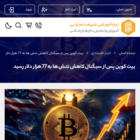
منوی اصلی
ثبت نام
ورود
پشتیبان فروش
(یوسف فرخنده)
موبایل
09194198792
واتساپ
شروع گفتگو
صفحه اصلی
اخبار اقتصادی
بیت کوین پس از سیگنال کاهش تنش ها به 77 هزار دلار رسید
تلگرام
@Armteam_admin_33
داخلی
118
بیت کوین پس از سیگنال کاهش تنش ها به 77 هزار دلار رسید
پشتیبان فروش
(ایمان پوراسماعیلی)
موبایل
09927779040
واتساپ
شروع گفتگو
تلگرام
@Armteam_admin_por
داخلی
107
پشتیبان فروش
(محسن یزدی)