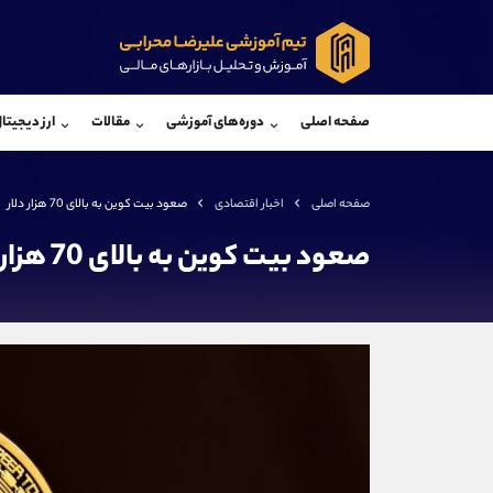
پشتیبان فروش
پشتی
(فائزه تهرانی)
صفحه اصلی
دوره‌های آموزشی
مقالات
ارز دیجیتا
موبایل
09101364784
موبایل
واتساپ
شروع گفتگو
واتساپ
تلگرام
@Armteam_admin_104
تلگرام
صفحه اصلی
اخبار اقتصادی
صعود بیت کوین به بالای 70 هزار دلار
داخلی
104
داخلی
صعود بیت کوین به بالای 70 هزار دلار
اطلاعات تماس
(دفتر فروش)
تلفن
تلفن
بدون پیش شماره
اینستاگرام
کانال تلگرام
کانال بله