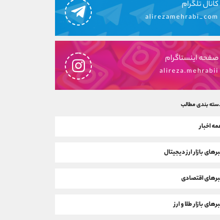
کانال تلگرام
alirezamehrabi_com
صفحه اینستاگرام
alireza.mehrabii
سته بندی مطالب
ه اخبار
رهای بازار ارز دیجیتال
رهای اقتصادی
رهای بازار طلا و ارز