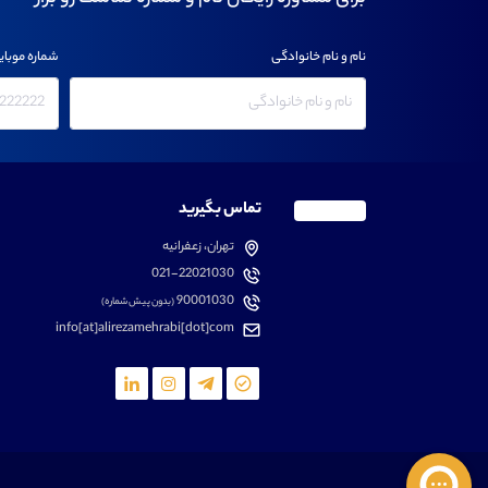
نام و نام خانوادگی
شماره موبای
تماس بگیرید
تهران، زعفرانیه
021-22021030
90001030
(بدون پیش شماره)
info[at]alirezamehrabi[dot]com