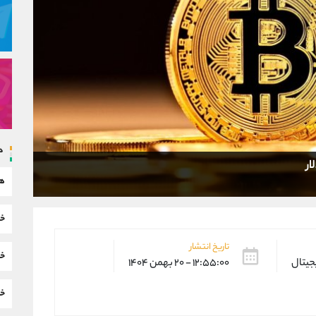
د
هم
خب
تاریخ انتشار
خب
یجیتال
۱۲:۵۵:۰۰ - ۲۰ بهمن ۱۴۰۴
خب