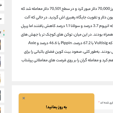
خب
با ثبت افزایشی 1.8 درصدی، بار دیگر از مرز 70,000 دلار عبور کرد و در سطح 70,501 دلار معامله شد که
ع باعث تثبیت ارزش بازار آن بالای 1.4 تریلیون دلار و تقویت جایگاه رهبری اش گردید. در حالی که آلت
سط
کوین های بزرگ حرکات متفاوتی داشتند، به طوری که اتریوم 3.7 درصد و سولانا 1.1 درصد کاهش یافتند اما ریپل
پر
BC) هر کدام با 1.1 درصد رشد همراه بودند. در این میان، توکن های کوچک تر با جهش های
دورقمی توجه بازار را به خود جلب کردند، به گونه ای که Vultisig با 67.2 درصد، Pippin با 46.6 درصد و Axie
ای انتخابی بودند. به‌طور کلی، صعود بیت کوین فضای باثباتی را برای
 کرد و معامله گران را بر روی فرصت های معاملاتی پرشتاب
×
ری شده اند
*
به روز بمانید!