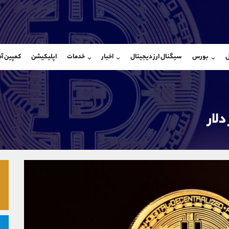
بان فروش
پشتیبان فروش
(یوسف فرخنده)
(ایمان پوراسماعیلی)
ل
بورس
سیگنال ارز دیجیتال
اخبار
خدمات
اپلیکیشن
کمپین آ
09194198792
موبایل
9927779040
شروع گفتگو
واتساپ
شروع گفتگ
@Armteam_admin_33
تلگرام
Armteam_admin_por
118
داخلی
07