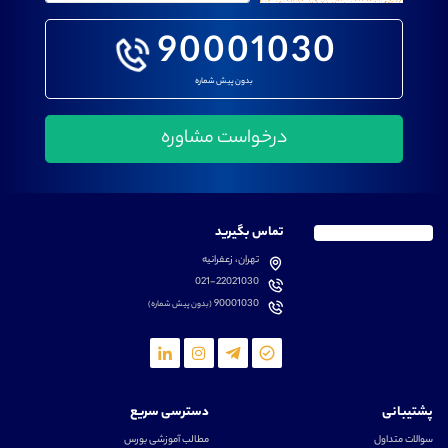
90001030
بدون پیش شماره
تماس بگیرید
تهران، زعفرانیه
021-22021030
90001030
(بدون پیش شماره)
پشتیبانی
دسترسی سریع
سوالات متداول
مطالب آموزشی بورس