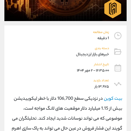
موبایل
09304891085
واتساپ
شروع گفتگو
تلگرام
@Armteam_admin_103
داخلی
103
زمان مطالعه
1 دقیقه
پشتیبان فروش
(ایمان پوراسماعیلی)
دسته بندی
موبایل
09927779040
خبرهای بازار ارز دیجیتال
واتساپ
شروع گفتگو
تلگرام
@Armteam_admin_por
تاریخ انتشار
۱۲:۳۵:۰۰ - ۲ مهر ۱۴۰۴
داخلی
107
تعداد بازدید
۱۳,۹۷۵ بار
اطلاعات تماس
(دفتر فروش)
تلفن
021-22021030
بیت کوین
در نزدیکی سطح 106,700 دلار با خطر لیکوییدیشن
تلفن
021-22021040
بیش از 1.15 میلیارد دلار موقعیت های لانگ مواجه است،
بدون پیش شماره
90001030
موضوعی که می تواند نوسانات شدید ایجاد کند. تحلیلگران می
اینستاگرام
@alireza.mehrabii
کانال تلگرام
@alirezamehrabi_com
گویند این فشار فروش در عین حال می تواند به پاک سازی اهرم