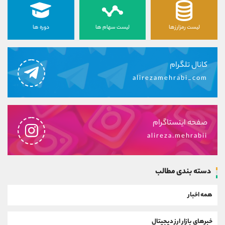
لیست رمزارزها
لیست سهام ها
دوره ها
کانال تلگرام
alirezamehrabi_com
صفحه اینستاگرام
alireza.mehrabii
دسته بندی مطالب
همه اخبار
خبرهای بازار ارز دیجیتال