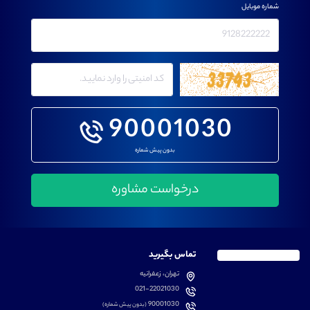
شماره موبایل
90001030
بدون پیش شماره
تماس بگیرید
تهران، زعفرانیه
021-22021030
90001030
(بدون پیش شماره)