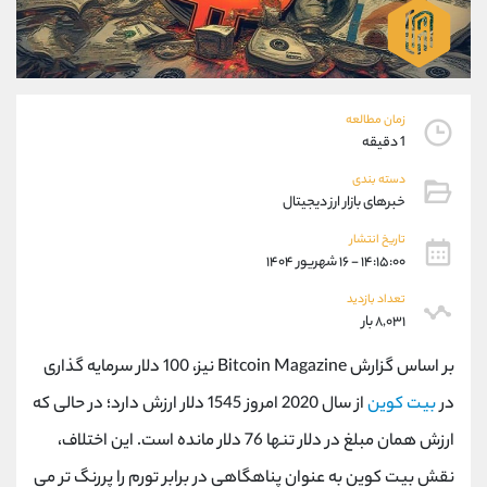
موبایل
09194198792
واتساپ
شروع گفتگو
تلگرام
@Armteam_admin_33
داخلی
118
زمان مطالعه
1 دقیقه
پشتیبان فروش
(ایمان پوراسماعیلی)
دسته بندی
موبایل
09927779040
خبرهای بازار ارز دیجیتال
واتساپ
شروع گفتگو
تلگرام
@Armteam_admin_por
تاریخ انتشار
۱۴:۱۵:۰۰ - ۱۶ شهریور ۱۴۰۴
داخلی
107
تعداد بازدید
۸,۰۳۱ بار
اطلاعات تماس
(دفتر فروش)
تلفن
021-22021030
بر اساس گزارش Bitcoin Magazine نیز، 100 دلار سرمایه گذاری
تلفن
021-22021040
در
بیت کوین
از سال 2020 امروز 1545 دلار ارزش دارد؛ در حالی که
بدون پیش شماره
90001030
ارزش همان مبلغ در دلار تنها 76 دلار مانده است. این اختلاف،
اینستاگرام
@alireza.mehrabii
کانال تلگرام
@alirezamehrabi_com
نقش بیت کوین به عنوان پناهگاهی در برابر تورم را پررنگ تر می