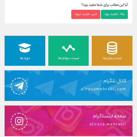
آیا این مطلب برای شما مفید بود؟
بله ، مفید بود
خیر ، مفید نبود
لیست رمزارزها
لیست سهام ها
دوره ها
کانال تلگرام
alirezamehrabi_com
صفحه اینستاگرام
alireza.mehrabii