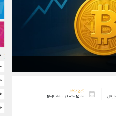
د
هم
خب
تاریخ انتشار
خب
یجیتال
۲۰:۱۵:۰۰ - ۲۹ اسفند ۱۴۰۴
خب