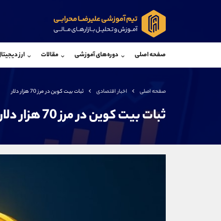
پشتیبان فروش
پشتی
(محسن یزدی)
صفحه اصلی
دوره‌های آموزشی
مقالات
ارز دیجیتا
موبایل
09304891085
موبایل
واتساپ
شروع گفتگو
واتساپ
تلگرام
@Armteam_admin_103
تلگرام
صفحه اصلی
اخبار اقتصادی
ثبات بیت کوین در مرز 70 هزار دلار
داخلی
103
داخلی
ثبات بیت کوین در مرز 70 هزار دلار
اطلاعات تماس
(دفتر فروش)
تلفن
تلفن
بدون پیش شماره
اینستاگرام
کانال تلگرام
کانال بله