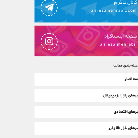
کانال تلگرام
alirezamehrabi_com
صفحه اینستاگرام
alireza.mehrabii
سته بندی مطالب
ه اخبار
رهای بازار ارز دیجیتال
رهای اقتصادی
رهای بازار طلا و ارز