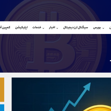
بان فروش
پشتیبان فروش
(یوسف فرخنده)
(فائزه تهرانی)
ل
بورس
سیگنال ارز دیجیتال
اخبار
خدمات
اپلیکیشن
کمپین آ
09194198792
موبایل
9101364784
شروع گفتگو
واتساپ
شروع گفتگ
@Armteam_admin_33
تلگرام
Armteam_admin_104
118
داخلی
04