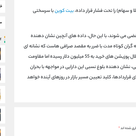
خب
 و سهام) را تحت فشار قرار داده،
بیت کوین
با سرسختی
سط
 به ارزش 1.7 میلیارد دلار منقضی می شوند، با این حال، داده های آنچین نشان دهنده
پر
سط معامله گران کوتاه مدت با ضرر به مقصد صرافی هاست که نشانه ای
از تسلیم این گروه از سرمایه گذاران است. اگرچه انحلال پوزیشن های خرید به 55 میلیون دلار رسیده اما مقاومت
، نشان دهنده بلوغ نسبی این دارایی در مواجهه با بحران
 دلار پس از انقضای قراردادها، کلید تعیین مسیر بازار در روزهای آینده خواهد
ری شده اند
*