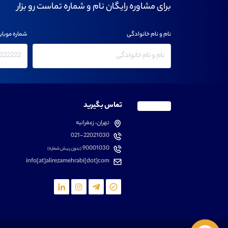
برای مشاوره رایگان نام و شماره تماست رو بزار
نام و نام خانوادگی
شماره موبای
تماس بگیرید
تهران، زعفرانیه
021-22021030
90001030
(بدون پیش شماره)
info[at]alirezamehrabi[dot]com