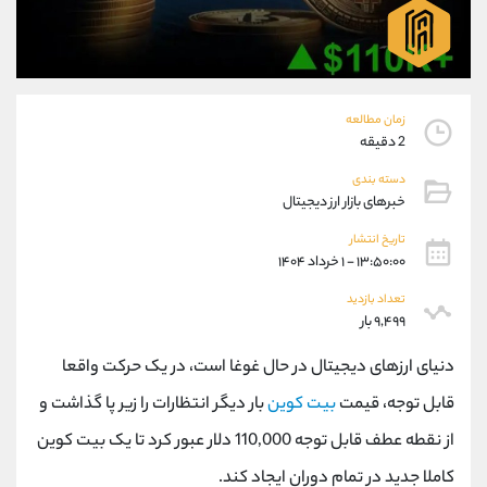
موبایل
09304891085
واتساپ
شروع گفتگو
تلگرام
@Armteam_admin_103
داخلی
103
زمان مطالعه
2 دقیقه
پشتیبان فروش
(یوسف فرخنده)
دسته بندی
موبایل
09194198792
خبرهای بازار ارز دیجیتال
واتساپ
شروع گفتگو
تلگرام
@Armteam_admin_33
تاریخ انتشار
۱۳:۵۰:۰۰ - ۱ خرداد ۱۴۰۴
داخلی
118
تعداد بازدید
۹,۴۹۹ بار
اطلاعات تماس
(دفتر فروش)
تلفن
021-22021030
دنیای ارزهای دیجیتال در حال غوغا است، در یک حرکت واقعا
تلفن
021-22021040
قابل توجه، قیمت
بیت کوین
بار دیگر انتظارات را زیر پا گذاشت و
بدون پیش شماره
90001030
از نقطه عطف قابل توجه 110,000 دلار عبور کرد تا یک بیت کوین
اینستاگرام
@alireza.mehrabii
کانال تلگرام
@alirezamehrabi_com
کاملا جدید در تمام دوران ایجاد کند.