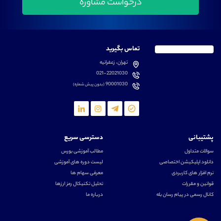
تماس بگیرید
تهران، زعفرانیه
021-22021030
90001030
(بدون پیش شماره)
پشتیبانی
دسترسی سریع
سوالات متداول
مطالب آموزشی بورس
دانلود اپلیکیشن اختصاصی
لیست دوره های آموزشی
نرم افزار های کاربردی
معرفی سهام ها
قوانین و مقررات
تحلیل تکنیکال رمز ارزها
کانال رسمی در پیام رسان بله
درباره ما