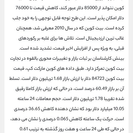
کانال بله
@alirezamehrabi_official
کوین نتواند از 85000 دلار عبور کند، کاهش قیمت تا 76000
دلار امکان پذیر است. این طرح توجه قابل توجهی را به خود جلب
کرده است. بیت کوین که در سال 2010 معرفی شد، همچنان
غالب ترین ارزدیجیتال است. تلاش ها برای غلبه بر رکوردهای
قبلی، به ویژه پس از افزایش اخیر قیمت، تشدید شده است.
بینش کارشناسان بر ثبات بازار و تغییرات محوری بالقوه در تجارت
بیت کوین تمرکز دارد. طبق داده های کوین مارکت کپ، قیمت
بیت کوین 84723 دلار با ارزش بازار 1.68 تریلیون دلار است. تسلط
آن بر بازار 60.49 درصد است، در حالی که ارزش بازار کاملا رقیق
شده تقریبا 1.78 تریلیون دلار است. حجم معاملات 24 ساعته
10.05 میلیارد دلار بود که نشان دهنده کاهش 36.65 درصدی
است. حرکت یک ساعته کاهش 0.065 درصدی را نشان می دهد،
در حالی که طی 24 ساعت و هفت روز گذشته به ترتیب 0.61