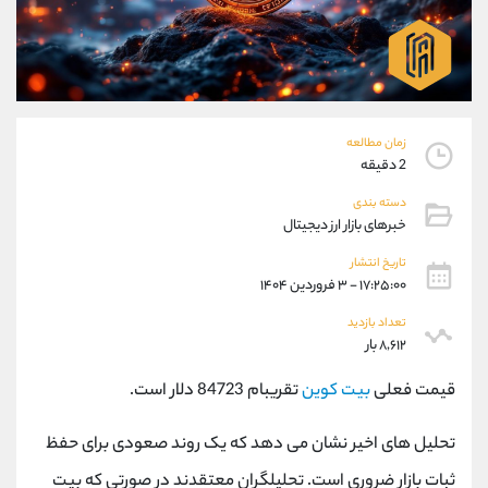
موبایل
09194198792
واتساپ
شروع گفتگو
تلگرام
@Armteam_admin_33
داخلی
118
زمان مطالعه
پشتیبان فروش
(ایمان پوراسماعیلی)
2 دقیقه
موبایل
09927779040
دسته بندی
واتساپ
شروع گفتگو
خبرهای بازار ارز دیجیتال
تلگرام
@Armteam_admin_por
تاریخ انتشار
داخلی
107
۱۷:۲۵:۰۰ - ۳ فروردین ۱۴۰۴
تعداد بازدید
اطلاعات تماس
(دفتر فروش)
۸,۶۱۲ بار
تلفن
021-22021030
تلفن
021-22021040
قیمت فعلی
بیت کوین
تقریبام 84723 دلار است.
بدون پیش شماره
90001030
تحلیل های اخیر نشان می دهد که یک روند صعودی برای حفظ
اینستاگرام
@alireza.mehrabii
کانال تلگرام
@alirezamehrabi_com
ثبات بازار ضروری است. تحلیلگران معتقدند در صورتی که بیت