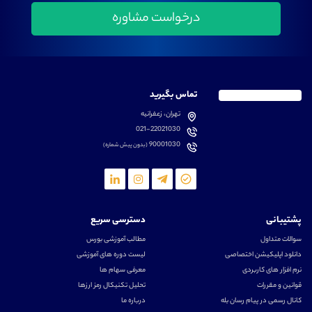
تماس بگیرید
تهران، زعفرانیه
021-22021030
90001030
(بدون پیش شماره)
پشتیبانی
دسترسی سریع
سوالات متداول
مطالب آموزشی بورس
دانلود اپلیکیشن اختصاصی
لیست دوره های آموزشی
نرم افزار های کاربردی
معرفی سهام ها
قوانین و مقررات
تحلیل تکنیکال رمز ارزها
کانال رسمی در پیام رسان بله
درباره ما