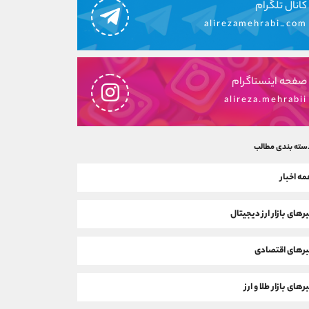
کانال تلگرام
alirezamehrabi_com
صفحه اینستاگرام
alireza.mehrabii
سته بندی مطالب
ه اخبار
رهای بازار ارز دیجیتال
رهای اقتصادی
رهای بازار طلا و ارز