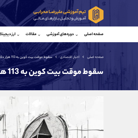
پشتیبان فروش
پشتی
(محسن یزدی)
صفحه اصلی
دوره‌های آموزشی
مقالات
ارز دیجیتا
موبایل
09304891085
موبایل
واتساپ
شروع گفتگو
واتساپ
تلگرام
@Armteam_admin_103
تلگرام
صفحه اصلی
اخبار اقتصادی
سقوط موقت بیت کوین به 113 هزار دلار
داخلی
103
داخلی
سقوط موقت بیت کوین به 113 هزار دلار
اطلاعات تماس
(دفتر فروش)
تلفن
تلفن
بدون پیش شماره
اینستاگرام
کانال تلگرام
کانال بله