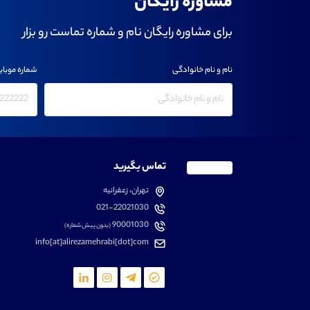
مشاوره رایگان
برای مشاوره رایگان نام و شماره تماست رو بزار
نام و نام خانوادگی
شماره موبای
تماس بگیرید
تهران، زعفرانیه
021-22021030
90001030
(بدون پیش شماره)
info[at]alirezamehrabi[dot]com