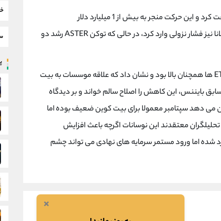
خب
در سپتامبر 2025 تا سطح 113 هزار دلار افت کرد و این حرکت منجر به بیش از 1 میلیارد دلار
لیکوییدیشن در بازار شد. این ریزش بر اتریوم و سولانا نیز فشار نزولی وارد کرد، در حالی که توکن ASTER رشد دو
سط
پر
با وجود این نوسان شدید، ورود سرمایه نهادی به ETF ها همچنان بالا بود و نشان داد که علاقه موسسات به بیت
سابق بایننس، این کاهش را اصلاح سالم خواند و بر دیدگاه
ن می دهد سپتامبر معمولا برای بیت کوین ضعیف بوده اما
حلیلگران معتقدند این نوسانات اگرچه باعث افزایش
د شده اما ورود مستمر سرمایه های نهادی می تواند چشم
×