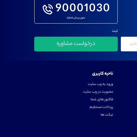
90001030
بدون پیش شماره
ثبت
ناحیه کاربری
ورود به وب سایت
عضویت در وب سایت
فاکتور های شما
پرداخت مستقیم
تیکت ها