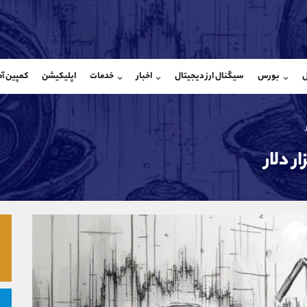
بان فروش
پشتیبان فروش
(فائزه تهرانی)
(یوسف فرخنده)
ل
بورس
سیگنال ارز دیجیتال
اخبار
خدمات
اپلیکیشن
کمپین آ
09101364784
موبایل
9194198792
شروع گفتگو
واتساپ
شروع گفتگ
@Armteam_admin_104
تلگرام
Armteam_admin_33
104
داخلی
8