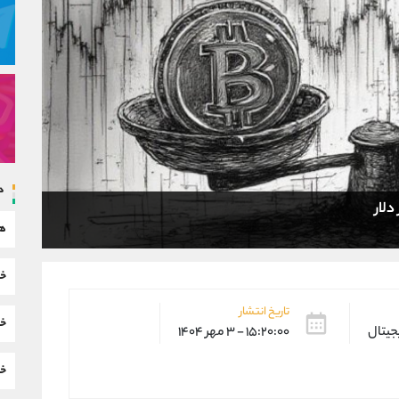
د
هم
خب
تاریخ انتشار
خب
یجیتال
۱۵:۲۰:۰۰ - ۳ مهر ۱۴۰۴
خب