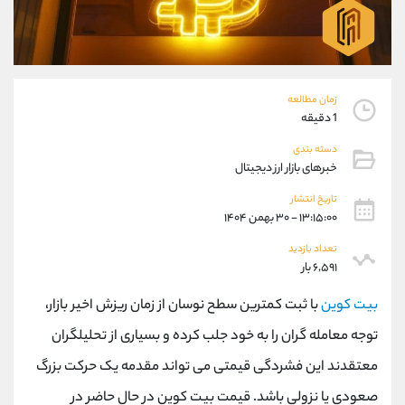
موبایل
09927779040
واتساپ
شروع گفتگو
تلگرام
@Armteam_admin_por
داخلی
107
زمان مطالعه
1 دقیقه
پشتیبان فروش
(محسن یزدی)
دسته بندی
موبایل
09304891085
خبرهای بازار ارز دیجیتال
واتساپ
شروع گفتگو
تلگرام
@Armteam_admin_103
تاریخ انتشار
۱۳:۱۵:۰۰ - ۳۰ بهمن ۱۴۰۴
داخلی
103
تعداد بازدید
۶,۵۹۱ بار
اطلاعات تماس
(دفتر فروش)
تلفن
021-22021030
بیت کوین
با ثبت کمترین سطح نوسان از زمان ریزش اخیر بازار،
تلفن
021-22021040
توجه معامله گران را به خود جلب کرده و بسیاری از تحلیلگران
بدون پیش شماره
90001030
معتقدند این فشردگی قیمتی می تواند مقدمه یک حرکت بزرگ
اینستاگرام
@alireza.mehrabii
کانال تلگرام
@alirezamehrabi_com
صعودی یا نزولی باشد. قیمت بیت کوین در حال حاضر در