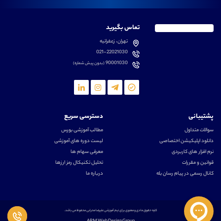
تماس بگیرید
تهران، زعفرانیه
021-22021030
90001030
(بدون پیش شماره)
پشتیبانی
دسترسی سریع
سوالات متداول
مطالب آموزشی بورس
دانلود اپلیکیشن اختصاصی
لیست دوره های آموزشی
نرم افزار های کاربردی
معرفی سهام ها
قوانین و مقررات
تحلیل تکنیکال رمز ارزها
کانال رسمی در پیام رسان بله
درباره ما
کلیه حقوق مادی و معنوی برای تیم آموزشی علیرضا محرابی محفوظ می باشد.