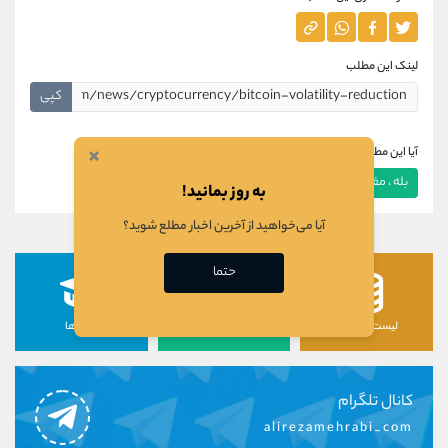
لینک این مطلب
کپی
×
آیا این مطلب برای شما مفید بود؟
بله ، مفید بود
خیر ، مفید نبود
به روز بمانید!
آیا می‌خواهید از آخرین اخبار مطلع شوید؟
حتما
لیست رمزارزها
لیست سهام ها
دوره ها
کانال تلگرام
alirezamehrabi_com