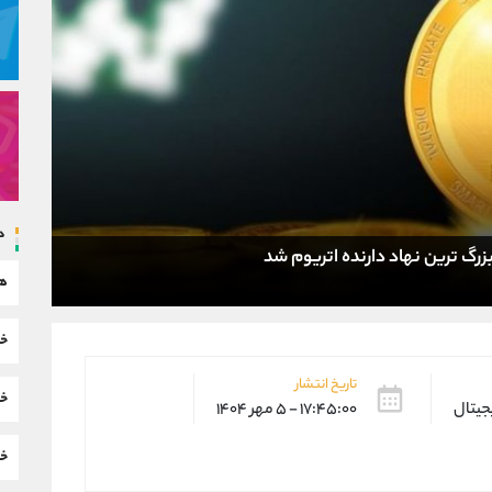
د
هم
خب
تاریخ انتشار
خب
یجیتال
۱۷:۴۵:۰۰ - ۵ مهر ۱۴۰۴
خب