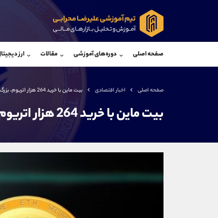
پشتیبان فروش
پشتی
(ایمان پوراسماعیلی)
صفحه اصلی
دوره‌های آموزشی
مقالات
ارز دیجیتا
موبایل
09927779040
موبایل
واتساپ
شروع گفتگو
واتساپ
تلگرام
@Armteam_admin_por
تلگرام
صفحه اصلی
اخبار اقتصادی
بیت ماین با خرید 264 هزار اتریوم، بزرگ ترین نهاد دارنده اتریوم شد
داخلی
107
داخلی
بیت ماین با خرید 264 هزار اتریوم، بزرگ ترین نهاد دارنده اتریوم شد
اطلاعات تماس
(دفتر فروش)
تلفن
تلفن
بدون پیش شماره
اینستاگرام
کانال تلگرام
کانال بله