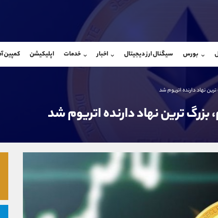
بان فروش
پشتیبان فروش
(یوسف فرخنده)
(فائزه تهرانی)
ل
بورس
سیگنال ارز دیجیتال
اخبار
خدمات
اپلیکیشن
کمپین آ
09194198792
موبایل
9101364784
شروع گفتگو
واتساپ
شروع گفتگ
@Armteam_admin_33
تلگرام
Armteam_admin_104
118
داخلی
04