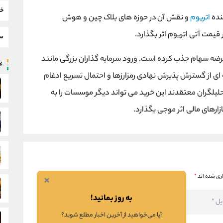
خب
نده
اتریوم
و نقش آن در حوزه های بلاک چین و هوش
مت آتی اتریوم اثر بگذارد.
سط
میلیون دلار از طریق عرضه سهام جذب کرده است. ورود سرمایه گذاران بزرگی مانند
پر
Fo به این روند، نشانه ای از گسترش پذیرش نهادی رمزارزها و احتمال تسریع ادغام
لگران معتقدند این خرید می تواند دیگر موسسات را به
ارهای مالی اثر موجی بگذارد.
×
ری شده اند
*
به روز بمانید!
آیا می‌خواهید از آخرین اخبار مطلع شوید؟