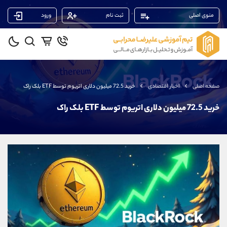
منوی اصلی
ثبت نام
ورود
پشتیبان فروش
(فائزه تهرانی)
موبایل
09101364784
واتساپ
شروع گفتگو
صفحه اصلی
اخبار اقتصادی
خرید 72.5 میلیون دلاری اتریوم توسط ETF بلک راک
تلگرام
@Armteam_admin_104
داخلی
104
خرید 72.5 میلیون دلاری اتریوم توسط ETF بلک راک
پشتیبان فروش
(ایمان پوراسماعیلی)
موبایل
09927779040
واتساپ
شروع گفتگو
تلگرام
@Armteam_admin_por
داخلی
107
پشتیبان فروش
(یوسف فرخنده)