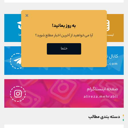
×
به روز بمانید!
آیا می‌خواهید از آخرین اخبار مطلع شوید؟
لیست رمزارزها
لیست سهام ها
دوره ها
حتما
کانال تلگرام
alirezamehrabi_com
صفحه اینستاگرام
alireza.mehrabii
دسته بندی مطالب