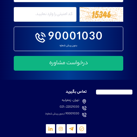
90001030
بدون پیش شماره
تماس بگیرید
تهران، زعفرانیه
021-22021030
90001030
(بدون پیش شماره)