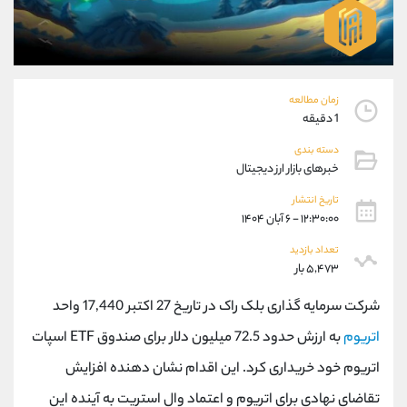
موبایل
09194198792
واتساپ
شروع گفتگو
تلگرام
@Armteam_admin_33
داخلی
118
زمان مطالعه
1 دقیقه
پشتیبان فروش
(محسن یزدی)
دسته بندی
موبایل
09304891085
خبرهای بازار ارز دیجیتال
واتساپ
شروع گفتگو
تلگرام
@Armteam_admin_103
تاریخ انتشار
۱۲:۳۰:۰۰ - ۶ آبان ۱۴۰۴
داخلی
103
تعداد بازدید
۵,۴۷۳ بار
اطلاعات تماس
(دفتر فروش)
تلفن
021-22021030
شرکت سرمایه گذاری بلک راک در تاریخ 27 اکتبر 17,440 واحد
تلفن
021-22021040
اتریوم
به ارزش حدود 72.5 میلیون دلار برای صندوق ETF اسپات
بدون پیش شماره
90001030
اتریوم خود خریداری کرد. این اقدام نشان دهنده‌ افزایش
اینستاگرام
@alireza.mehrabii
کانال تلگرام
@alirezamehrabi_com
تقاضای نهادی برای اتریوم و اعتماد وال استریت به آینده این