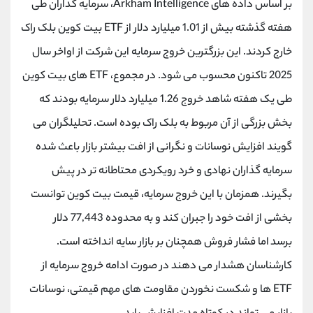
بر اساس داده های Arkham Intelligence، سرمایه گذاران طی
کانال بله
@alirezamehrabi_official
هفته گذشته بیش از 1.01 میلیارد دلار از ETF بیت کوین بلک راک
خارج کردند. این بزرگترین خروج سرمایه این شرکت از اواخر سال
2025 تاکنون محسوب می شود. در مجموع، ETF های بیت کوین
طی یک هفته شاهد خروج 1.26 میلیارد دلار سرمایه بودند که
بخش بزرگی از آن مربوط به بلک راک بوده است. تحلیلگران می
گویند افزایش نوسانات و نگرانی از افت بیشتر بازار باعث شده
سرمایه گذاران نهادی و خرد رویکردی محتاطانه تر در پیش
بگیرند. همزمان با این خروج سرمایه، قیمت بیت کوین توانست
بخشی از افت خود را جبران کند و به محدوده 77,443 دلار
برسد اما فشار فروش همچنان بر بازار سایه انداخته است.
کارشناسان هشدار می دهند در صورت ادامه خروج سرمایه از
ETF ها و شکست نخوردن مقاومت های مهم قیمتی، نوسانات