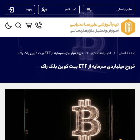
منوی اصلی
ثبت نام
ورود
پشتیبان فروش
(فائزه تهرانی)
موبایل
09101364784
واتساپ
شروع گفتگو
صفحه اصلی
اخبار اقتصادی
خروج میلیاردی سرمایه از ETF بیت کوین بلک راک
تلگرام
@Armteam_admin_104
داخلی
104
خروج میلیاردی سرمایه از ETF بیت کوین بلک راک
پشتیبان فروش
(ایمان پوراسماعیلی)
موبایل
09927779040
واتساپ
شروع گفتگو
تلگرام
@Armteam_admin_por
داخلی
107
پشتیبان فروش
(یوسف فرخنده)