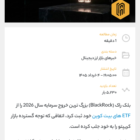
موبایل
09194198792
واتساپ
شروع گفتگو
تلگرام
@Armteam_admin_33
داخلی
118
زمان مطالعه
1 دقیقه
پشتیبان فروش
(محسن یزدی)
دسته بندی
موبایل
09304891085
خبرهای بازار ارز دیجیتال
واتساپ
شروع گفتگو
تلگرام
@Armteam_admin_103
تاریخ انتشار
۱۹:۰۵:۰۰ - ۴ خرداد ۱۴۰۵
داخلی
103
تعداد بازدید
۵,۲۳۰ بار
اطلاعات تماس
(دفتر فروش)
تلفن
021-22021030
بلک راک (BlackRock) بزرگ ترین خروج سرمایه سال 2026 را از
تلفن
021-22021040
ETF های بیت کوین
خود ثبت کرد، اتفاقی که توجه گسترده بازار
بدون پیش شماره
90001030
کریپتو را به خود جلب کرده است.
اینستاگرام
@alireza.mehrabii
کانال تلگرام
@alirezamehrabi_com