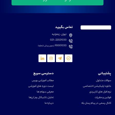
تماس بگیرید
تهران، زعفرانیه
021-22021030
90001030
(بدون پیش شماره)
پشتیبانی
دسترسی سریع
سوالات متداول
مطالب آموزشی بورس
دانلود اپلیکیشن اختصاصی
لیست دوره های آموزشی
نرم افزار های کاربردی
معرفی سهام ها
قوانین و مقررات
تحلیل تکنیکال رمز ارزها
کانال رسمی در پیام رسان بله
درباره ما