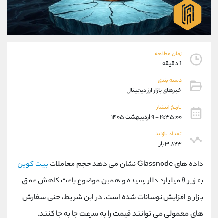
موبایل
09927779040
واتساپ
شروع گفتگو
تلگرام
@Armteam_admin_por
داخلی
107
زمان مطالعه
1 دقیقه
پشتیبان فروش
(محسن یزدی)
دسته بندی
موبایل
09304891085
خبرهای بازار ارز دیجیتال
واتساپ
شروع گفتگو
تلگرام
@Armteam_admin_103
تاریخ انتشار
۱۹:۳۵:۰۰ - ۹ اردیبهشت ۱۴۰۵
داخلی
103
تعداد بازدید
۳,۸۲۳ بار
اطلاعات تماس
(دفتر فروش)
تلفن
021-22021030
داده های Glassnode نشان می دهد حجم معاملات
بیت کوین
تلفن
021-22021040
به زیر 8 میلیارد دلار رسیده و همین موضوع باعث کاهش عمق
بدون پیش شماره
90001030
بازار و افزایش نوسانات شده است. در این شرایط، حتی سفارش
اینستاگرام
@alireza.mehrabii
کانال تلگرام
@alirezamehrabi_com
های معمولی می توانند قیمت را به سرعت جا به‌ جا کنند.