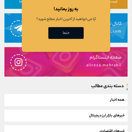
لیست رمزارزها
لیست سهام ها
دوره ها
به روز بمانید!
آیا می‌خواهید از آخرین اخبار مطلع شوید؟
کانال تلگرام
alirezamehrabi_com
حتما
صفحه اینستاگرام
alireza.mehrabii
دسته بندی مطالب
همه اخبار
خبرهای بازار ارز دیجیتال
خبرهای اقتصادی