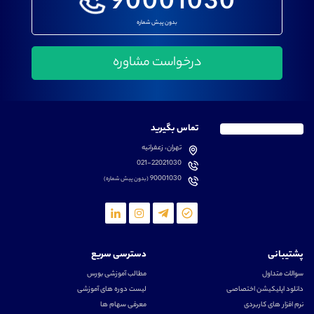
90001030
بدون پیش شماره
تماس بگیرید
تهران، زعفرانیه
021-22021030
90001030
(بدون پیش شماره)
پشتیبانی
دسترسی سریع
سوالات متداول
مطالب آموزشی بورس
دانلود اپلیکیشن اختصاصی
لیست دوره های آموزشی
نرم افزار های کاربردی
معرفی سهام ها