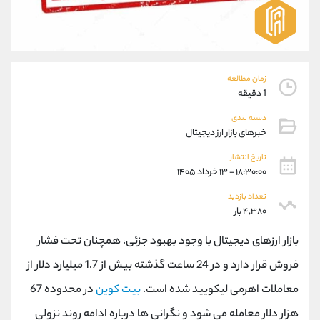
موبایل
09304891085
واتساپ
شروع گفتگو
تلگرام
@Armteam_admin_103
داخلی
103
زمان مطالعه
1 دقیقه
پشتیبان فروش
(یوسف فرخنده)
دسته بندی
موبایل
09194198792
خبرهای بازار ارز دیجیتال
واتساپ
شروع گفتگو
تلگرام
@Armteam_admin_33
تاریخ انتشار
۱۸:۳۰:۰۰ - ۱۳ خرداد ۱۴۰۵
داخلی
118
تعداد بازدید
۴,۳۸۰ بار
اطلاعات تماس
(دفتر فروش)
تلفن
021-22021030
بازار ارزهای دیجیتال با وجود بهبود جزئی، همچنان تحت فشار
تلفن
021-22021040
فروش قرار دارد و در 24 ساعت گذشته بیش از 1.7 میلیارد دلار از
بدون پیش شماره
90001030
معاملات اهرمی لیکویید شده است.
بیت کوین
در محدوده 67
اینستاگرام
@alireza.mehrabii
کانال تلگرام
@alirezamehrabi_com
هزار دلار معامله می شود و نگرانی ها درباره ادامه روند نزولی