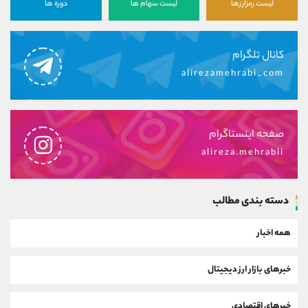
لیست رمزارزها
لیست سهام ها
دوره ها
کانال تلگرام
alirezamehrabi_com
صفحه اینستاگرام
alireza.mehrabii
دسته بندی مطالب
همه اخبار
خبرهای بازار ارز دیجیتال
خبرهای اقتصادی