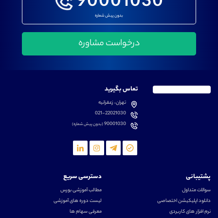
90001030
بدون پیش شماره
تماس بگیرید
تهران، زعفرانیه
021-22021030
90001030
(بدون پیش شماره)
پشتیبانی
دسترسی سریع
سوالات متداول
مطالب آموزشی بورس
دانلود اپلیکیشن اختصاصی
لیست دوره های آموزشی
نرم افزار های کاربردی
معرفی سهام ها