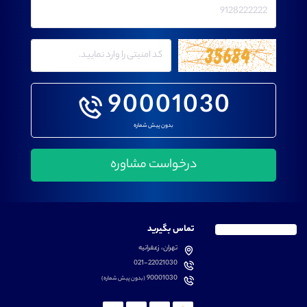
90001030
بدون پیش شماره
تماس بگیرید
تهران، زعفرانیه
021-22021030
90001030
(بدون پیش شماره)