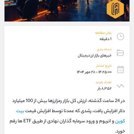
موبایل
09304891085
واتساپ
شروع گفتگو
تلگرام
@Armteam_admin_103
داخلی
103
زمان مطالعه
1 دقیقه
پشتیبان فروش
(ایمان پوراسماعیلی)
دسته بندی
موبایل
09927779040
خبرهای بازار ارز دیجیتال
واتساپ
شروع گفتگو
تلگرام
@Armteam_admin_por
تاریخ انتشار
۱۴:۲۵:۰۰ - ۲۸ مهر ۱۴۰۴
داخلی
107
تعداد بازدید
۸,۳۵۲ بار
اطلاعات تماس
(دفتر فروش)
تلفن
021-22021030
در 24 ساعت گذشته، ارزش کل بازار رمزارزها بیش از 100 میلیارد
تلفن
021-22021040
دلار افزایش یافت، رشدی که عمدتا توسط افزایش قیمت
بیت
بدون پیش شماره
90001030
کوین
و اتریوم و ورود سرمایه گذاران نهادی از طریق ETF ها رقم
اینستاگرام
@alireza.mehrabii
کانال تلگرام
@alirezamehrabi_com
خورد.