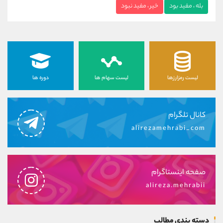
بله ، مفید بود
خیر ، مفید نبود
لیست رمزارزها
لیست سهام ها
دوره ها
کانال تلگرام
alirezamehrabi_com
صفحه اینستاگرام
alireza.mehrabii
دسته بندی مطالب