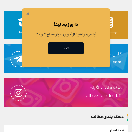
×
به روز بمانید!
لیست رمزارزها
لیست سهام ها
دوره ها
آیا می‌خواهید از آخرین اخبار مطلع شوید؟
حتما
کانال تلگرام
alirezamehrabi_com
صفحه اینستاگرام
alireza.mehrabii
دسته بندی مطالب
همه اخبار