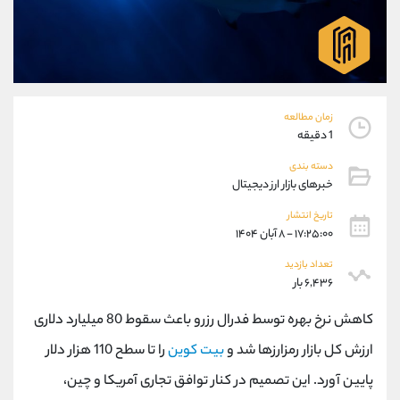
موبایل
09304891085
واتساپ
شروع گفتگو
تلگرام
@Armteam_admin_103
داخلی
103
زمان مطالعه
پشتیبان فروش
(ایمان پوراسماعیلی)
1 دقیقه
موبایل
09927779040
دسته بندی
واتساپ
شروع گفتگو
خبرهای بازار ارز دیجیتال
تلگرام
@Armteam_admin_por
تاریخ انتشار
داخلی
107
۱۷:۲۵:۰۰ - ۸ آبان ۱۴۰۴
تعداد بازدید
اطلاعات تماس
(دفتر فروش)
۶,۴۳۶ بار
تلفن
021-22021030
تلفن
021-22021040
کاهش نرخ بهره توسط فدرال رزرو باعث سقوط 80 میلیارد دلاری
بدون پیش شماره
90001030
ارزش کل بازار رمزارزها شد و
بیت کوین
را تا سطح 110 هزار دلار
اینستاگرام
@alireza.mehrabii
پایین آورد. این تصمیم در کنار توافق تجاری آمریکا و چین،
کانال تلگرام
@alirezamehrabi_com