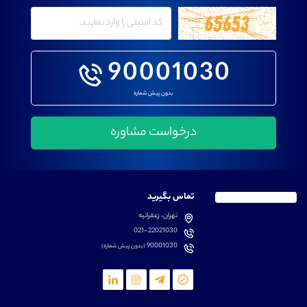
90001030
بدون پیش شماره
تماس بگیرید
تهران، زعفرانیه
021-22021030
90001030
(بدون پیش شماره)