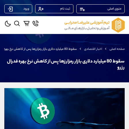
منوی اصلی
ثبت نام
ورود
پشتیبان فروش
(فائزه تهرانی)
موبایل
09101364784
واتساپ
شروع گفتگو
صفحه اصلی
اخبار اقتصادی
سقوط 80 میلیارد دلاری بازار رمزارزها پس از کاهش نرخ بهره فدرال رزرو
تلگرام
@Armteam_admin_104
داخلی
104
سقوط 80 میلیارد دلاری بازار رمزارزها پس از کاهش نرخ بهره فدرال
رزرو
پشتیبان فروش
(یوسف فرخنده)
موبایل
09194198792
واتساپ
شروع گفتگو
تلگرام
@Armteam_admin_33
داخلی
118
پشتیبان فروش
(محسن یزدی)