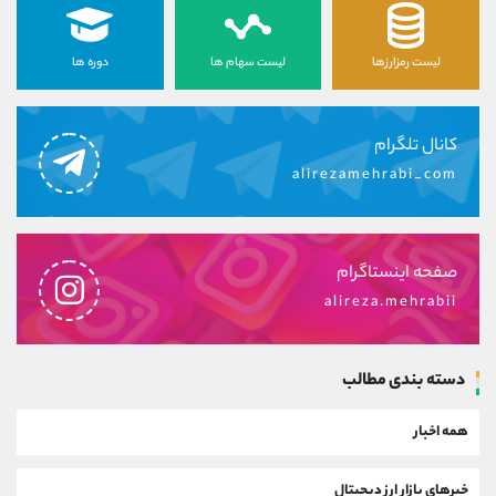
لیست رمزارزها
لیست سهام ها
دوره ها
کانال تلگرام
alirezamehrabi_com
صفحه اینستاگرام
alireza.mehrabii
دسته بندی مطالب
همه اخبار
خبرهای بازار ارز دیجیتال