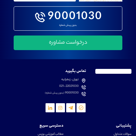
90001030
بدون پیش شماره
تماس بگیرید
تهران، زعفرانیه
021-22021030
90001030
(بدون پیش شماره)
پشتیبانی
دسترسی سریع
سوالات متداول
مطالب آموزشی بورس