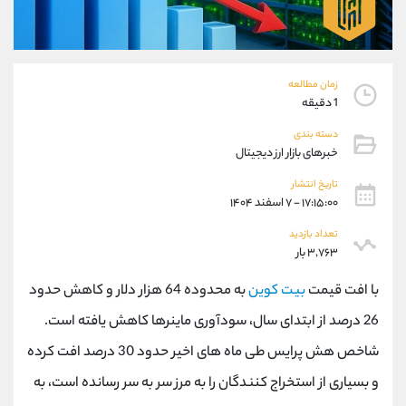
موبایل
09194198792
واتساپ
شروع گفتگو
تلگرام
@Armteam_admin_33
داخلی
118
زمان مطالعه
1 دقیقه
پشتیبان فروش
(محسن یزدی)
دسته بندی
موبایل
09304891085
خبرهای بازار ارز دیجیتال
واتساپ
شروع گفتگو
تاریخ انتشار
تلگرام
@Armteam_admin_103
۱۷:۱۵:۰۰ - ۷ اسفند ۱۴۰۴
داخلی
103
تعداد بازدید
۳,۷۶۳ بار
اطلاعات تماس
(دفتر فروش)
با افت قیمت
بیت کوین
به محدوده 64 هزار دلار و کاهش حدود
تلفن
021-22021030
26‌ درصد از ابتدای سال، سودآوری ماینرها کاهش یافته است.
تلفن
021-22021040
بدون پیش شماره
90001030
شاخص هش پرایس طی ماه های اخیر حدود 30 درصد افت کرده
اینستاگرام
@alireza.mehrabii
و بسیاری از استخراج کنندگان را به مرز سر به‌ سر رسانده است، به
کانال تلگرام
@alirezamehrabi_com