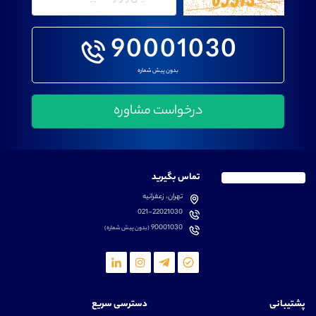
90001030
بدون پیش شماره
تماس بگیرید
تهران، زعفرانیه
021-22021030
90001030
(بدون پیش شماره)
پشتیبانی
دسترسی سریع