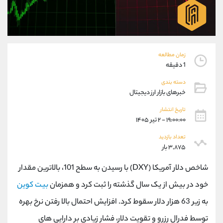
موبایل
09304891085
واتساپ
شروع گفتگو
تلگرام
@Armteam_admin_103
داخلی
103
زمان مطالعه
1 دقیقه
پشتیبان فروش
(فائزه تهرانی)
دسته بندی
موبایل
09101364784
خبرهای بازار ارز دیجیتال
واتساپ
شروع گفتگو
تلگرام
@Armteam_admin_104
تاریخ انتشار
۱۹:۰۰:۰۰ - ۲ تیر ۱۴۰۵
داخلی
104
تعداد بازدید
۳,۸۷۵ بار
اطلاعات تماس
(دفتر فروش)
تلفن
021-22021030
شاخص دلار آمریکا (DXY) با رسیدن به سطح 101، بالاترین مقدار
تلفن
021-22021040
خود در بیش از یک سال گذشته را ثبت کرد و همزمان
بیت کوین
بدون پیش شماره
90001030
به زیر 63 هزار دلار سقوط کرد. افزایش احتمال بالا رفتن نرخ بهره
اینستاگرام
@alireza.mehrabii
کانال تلگرام
@alirezamehrabi_com
توسط فدرال رزرو و تقویت دلار، فشار زیادی بر دارایی های