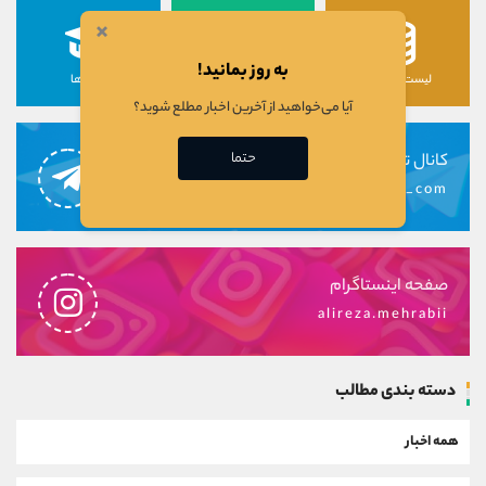
×
به روز بمانید!
لیست رمزارزها
لیست سهام ها
دوره ها
آیا می‌خواهید از آخرین اخبار مطلع شوید؟
حتما
کانال تلگرام
alirezamehrabi_com
صفحه اینستاگرام
alireza.mehrabii
دسته بندی مطالب
همه اخبار