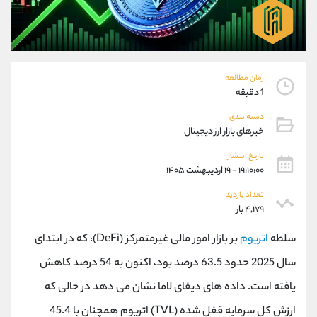
موبایل
09101364784
واتساپ
شروع گفتگو
تلگرام
@Armteam_admin_104
داخلی
104
زمان مطالعه
1 دقیقه
پشتیبان فروش
(یوسف فرخنده)
دسته بندی
موبایل
09194198792
خبرهای بازار ارز دیجیتال
واتساپ
شروع گفتگو
تلگرام
@Armteam_admin_33
تاریخ انتشار
۱۹:۱۰:۰۰ - ۱۹ اردیبهشت ۱۴۰۵
داخلی
118
تعداد بازدید
۴,۱۷۹ بار
اطلاعات تماس
(دفتر فروش)
تلفن
021-22021030
سلطه
اتریوم
بر بازار امور مالی غیرمتمرکز (DeFi)، که در ابتدای
تلفن
021-22021040
سال 2025 حدود 63.5 درصد بود، اکنون به 54 درصد کاهش
بدون پیش شماره
90001030
یافته است. داده های دیفای لاما نشان می دهد در حالی که
اینستاگرام
@alireza.mehrabii
کانال تلگرام
@alirezamehrabi_com
ارزش کل سرمایه قفل شده (TVL) اتریوم همچنان با 45.4