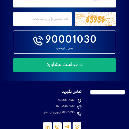
90001030
بدون پیش شماره
تماس بگیرید
تهران، زعفرانیه
021-22021030
90001030
(بدون پیش شماره)