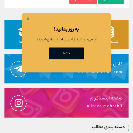
×
به روز بمانید!
آیا می‌خواهید از آخرین اخبار مطلع شوید؟
لیست رمزارزها
لیست سهام ها
دوره ها
حتما
کانال تلگرام
alirezamehrabi_com
صفحه اینستاگرام
alireza.mehrabii
دسته بندی مطالب