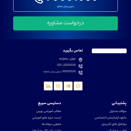
بدون پیش شماره
تماس بگیرید
تهران، زعفرانیه
021-22021030
90001030
(بدون پیش شماره)
پشتیبانی
دسترسی سریع
سوالات متداول
مطالب آموزشی بورس
دانلود اپلیکیشن اختصاصی
لیست دوره های آموزشی
نرم افزار های کاربردی
معرفی سهام ها
قوانین و مقررات
تحلیل تکنیکال رمز ارزها