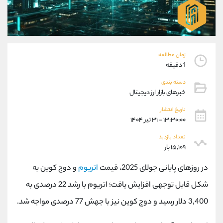
موبایل
09304891085
واتساپ
شروع گفتگو
تلگرام
@Armteam_admin_103
داخلی
103
زمان مطالعه
1 دقیقه
پشتیبان فروش
(یوسف فرخنده)
دسته بندی
موبایل
09194198792
خبرهای بازار ارز دیجیتال
واتساپ
شروع گفتگو
تلگرام
@Armteam_admin_33
تاریخ انتشار
۱۳:۳۰:۰۰ - ۳۱ تیر ۱۴۰۴
داخلی
118
تعداد بازدید
۱۵,۱۰۹ بار
اطلاعات تماس
(دفتر فروش)
تلفن
021-22021030
در روزهای پایانی جولای 2025، قیمت
اتریوم
و دوج کوین به
تلفن
021-22021040
شکل قابل توجهی افزایش یافت؛ اتریوم با رشد 22 درصدی به
بدون پیش شماره
90001030
3,400 دلار رسید و دوج کوین نیز با جهش 77 درصدی مواجه شد.
اینستاگرام
@alireza.mehrabii
کانال تلگرام
@alirezamehrabi_com