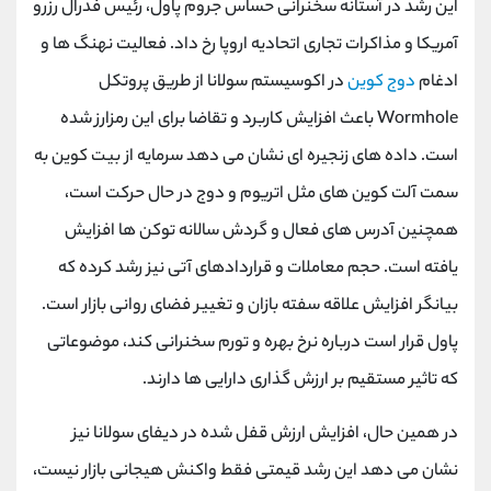
این رشد در آستانه‌ سخنرانی حساس جروم پاول، رئیس فدرال رزرو
کانال بله
@alirezamehrabi_official
آمریکا و مذاکرات تجاری اتحادیه اروپا رخ داد. فعالیت نهنگ ها و
ادغام
دوج کوین
در اکوسیستم سولانا از طریق پروتکل
Wormhole باعث افزایش کاربرد و تقاضا برای این رمزارز شده
است. داده های زنجیره ای نشان می دهد سرمایه از بیت کوین به
سمت آلت کوین های مثل اتریوم و دوج در حال حرکت است،
همچنین آدرس های فعال و گردش سالانه توکن ها افزایش
یافته است. حجم معاملات و قراردادهای آتی نیز رشد کرده که
بیانگر افزایش علاقه سفته بازان و تغییر فضای روانی بازار است.
پاول قرار است درباره نرخ بهره و تورم سخنرانی کند، موضوعاتی
که تاثیر مستقیم بر ارزش گذاری دارایی ها دارند.
در همین حال، افزایش ارزش قفل شده در دیفای سولانا نیز
نشان می دهد این رشد قیمتی فقط واکنش هیجانی بازار نیست،