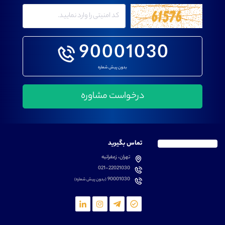
90001030
بدون پیش شماره
تماس بگیرید
تهران، زعفرانیه
021-22021030
90001030
(بدون پیش شماره)