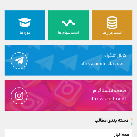
لیست رمزارزها
لیست سهام ها
دوره ها
کانال تلگرام
alirezamehrabi_com
صفحه اینستاگرام
alireza.mehrabii
دسته بندی مطالب
همه اخبار