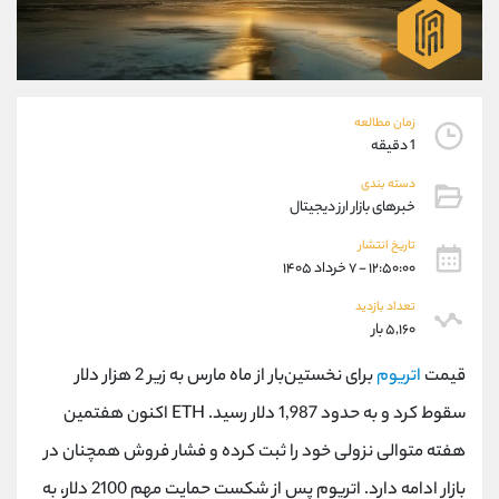
موبایل
09101364784
واتساپ
شروع گفتگو
تلگرام
@Armteam_admin_104
داخلی
104
زمان مطالعه
1 دقیقه
پشتیبان فروش
(محسن یزدی)
دسته بندی
موبایل
09304891085
خبرهای بازار ارز دیجیتال
واتساپ
شروع گفتگو
تلگرام
@Armteam_admin_103
تاریخ انتشار
۱۲:۵۰:۰۰ - ۷ خرداد ۱۴۰۵
داخلی
103
تعداد بازدید
۵,۱۶۰ بار
اطلاعات تماس
(دفتر فروش)
تلفن
021-22021030
قیمت
اتریوم
برای نخستین‌بار از ماه مارس به زیر 2 هزار دلار
تلفن
021-22021040
سقوط کرد و به حدود 1,987 دلار رسید. ETH اکنون هفتمین
بدون پیش شماره
90001030
هفته متوالی نزولی خود را ثبت کرده و فشار فروش همچنان در
اینستاگرام
@alireza.mehrabii
کانال تلگرام
@alirezamehrabi_com
بازار ادامه دارد. اتریوم پس از شکست حمایت مهم 2100 دلار، به