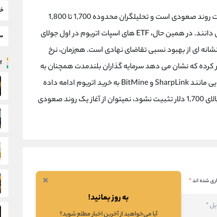
خب
با قیمت حدود 1,615 دلار در تلاش برای تثبیت روند صعودی است و تحلیلگران محدوده 1,700 تا 1,800
دلار را مهم ترین مقاومت برای تایید بازگشت بازار می دانند. در همین حال، ETF های اسپات اتریوم در اول جولای
سط
ند که نشانه ای از بهبود نسبی تقاضای نهادی است. هم‌زمان، نرخ
پر
 برای نخستین بار از 33 درصد عبور کرده که نشان می دهد سرمایه گذاران بلندمدت همچنان به
نگهداری ETH ادامه می دهند. همچنین شرکت هایی مانند SharpLink و BitMine به خرید اتریوم ادامه داده
اند اما تحلیلگران تاکید می کنند تا زمانی که قیمت بالای 1,700 دلار تثبیت نشود، نمیتوان از آغاز یک روند صعودی
×
ری شده اند
*
به روز بمانید!
آیا می‌خواهید از آخرین اخبار مطلع شوید؟