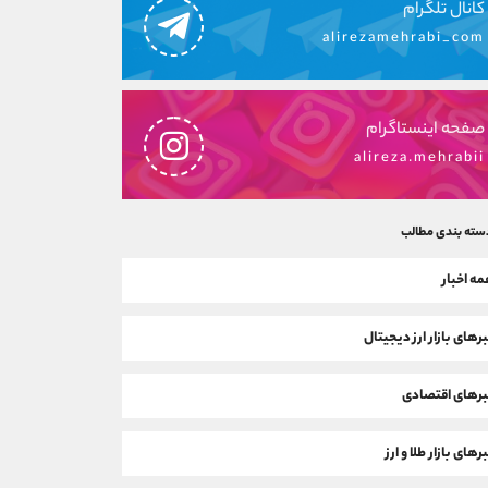
کانال تلگرام
alirezamehrabi_com
صفحه اینستاگرام
alireza.mehrabii
سته بندی مطالب
ه اخبار
رهای بازار ارز دیجیتال
رهای اقتصادی
رهای بازار طلا و ارز