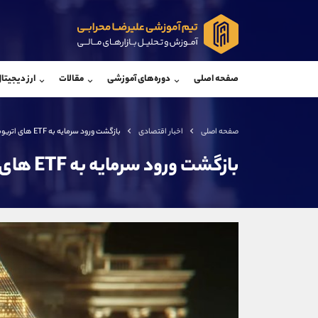
پشتیبان فروش
پشتی
(یوسف فرخنده)
صفحه اصلی
دوره‌های آموزشی
مقالات
ارز دیجیتا
موبایل
09194198792
موبایل
واتساپ
شروع گفتگو
واتساپ
تلگرام
@Armteam_admin_33
تلگرام
صفحه اصلی
اخبار اقتصادی
بازگشت ورود سرمایه به ETF های اتریوم
داخلی
118
داخلی
بازگشت ورود سرمایه به ETF های اتریوم
اطلاعات تماس
(دفتر فروش)
تلفن
تلفن
بدون پیش شماره
اینستاگرام
کانال تلگرام
کانال بله