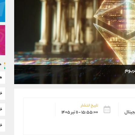
د
هم
خب
تاریخ انتشار
خب
یجیتال
۱۵:۵۵:۰۰ - ۱۱ تیر ۱۴۰۵
خب