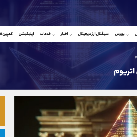
بان فروش
پشتیبان فروش
(محسن یزدی)
(فائزه تهرانی)
ل
بورس
سیگنال ارز دیجیتال
اخبار
خدمات
اپلیکیشن
کمپین آ
09304891085
موبایل
9101364784
شروع گفتگو
واتساپ
شروع گفتگ
@Armteam_admin_103
تلگرام
Armteam_admin_104
103
داخلی
04