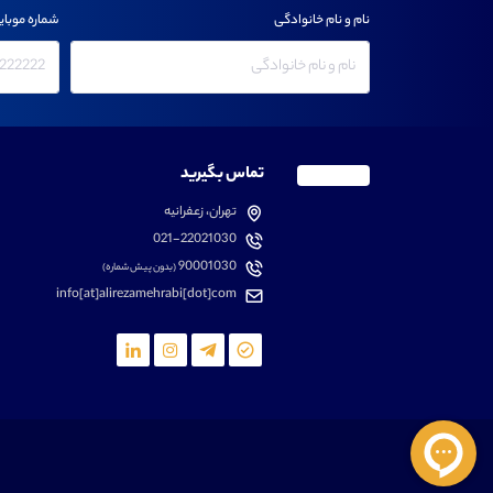
نام و نام خانوادگی
شماره موبای
تماس بگیرید
تهران، زعفرانیه
021-22021030
90001030
(بدون پیش شماره)
info[at]alirezamehrabi[dot]com