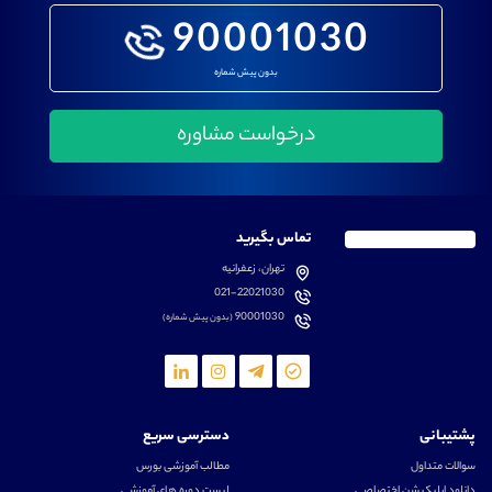
90001030
بدون پیش شماره
تماس بگیرید
تهران، زعفرانیه
021-22021030
90001030
(بدون پیش شماره)
پشتیبانی
دسترسی سریع
سوالات متداول
مطالب آموزشی بورس
دانلود اپلیکیشن اختصاصی
لیست دوره های آموزشی