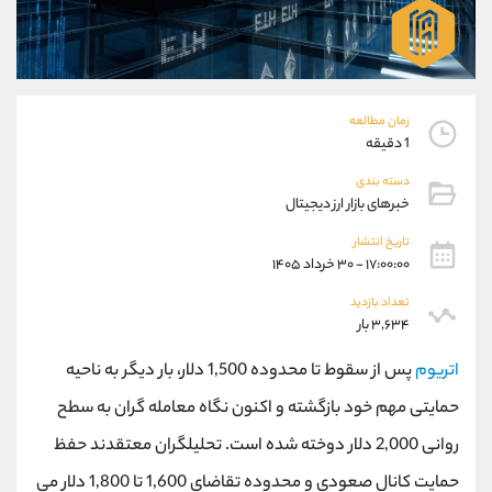
موبایل
09194198792
واتساپ
شروع گفتگو
تلگرام
@Armteam_admin_33
داخلی
118
زمان مطالعه
1 دقیقه
پشتیبان فروش
(ایمان پوراسماعیلی)
دسته بندی
موبایل
09927779040
خبرهای بازار ارز دیجیتال
واتساپ
شروع گفتگو
تلگرام
@Armteam_admin_por
تاریخ انتشار
۱۷:۰۰:۰۰ - ۳۰ خرداد ۱۴۰۵
داخلی
107
تعداد بازدید
۳,۶۳۴ بار
اطلاعات تماس
(دفتر فروش)
تلفن
021-22021030
اتریوم
پس از سقوط تا محدوده 1,500 دلار، بار دیگر به ناحیه
تلفن
021-22021040
حمایتی مهم خود بازگشته و اکنون نگاه معامله گران به سطح
بدون پیش شماره
90001030
روانی 2,000 دلار دوخته شده است. تحلیلگران معتقدند حفظ
اینستاگرام
@alireza.mehrabii
کانال تلگرام
@alirezamehrabi_com
حمایت کانال صعودی و محدوده تقاضای 1,600 تا 1,800 دلار می