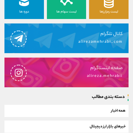
لیست رمزارزها
لیست سهام ها
دوره ها
کانال تلگرام
alirezamehrabi_com
صفحه اینستاگرام
alireza.mehrabii
دسته بندی مطالب
همه اخبار
خبرهای بازار ارز دیجیتال