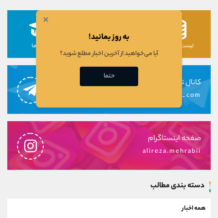
×
به روز بمانید!
لیست رمزارزها
لیست سهام ها
دوره ها
آیا می‌خواهید از آخرین اخبار مطلع شوید؟
حتما
کانال تلگرام
alirezamehrabi_com
صفحه اینستاگرام
alireza.mehrabii
دسته بندی مطالب
همه اخبار