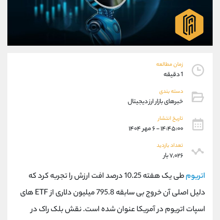
موبایل
09194198792
واتساپ
شروع گفتگو
تلگرام
@Armteam_admin_33
داخلی
118
زمان مطالعه
پشتیبان فروش
(ایمان پوراسماعیلی)
1 دقیقه
موبایل
09927779040
دسته بندی
واتساپ
شروع گفتگو
خبرهای بازار ارز دیجیتال
تلگرام
@Armteam_admin_por
تاریخ انتشار
داخلی
107
۱۴:۴۵:۰۰ - ۶ مهر ۱۴۰۴
تعداد بازدید
اطلاعات تماس
(دفتر فروش)
۷,۰۲۶ بار
تلفن
021-22021030
تلفن
021-22021040
اتریوم
طی یک هفته 10.25 درصد افت ارزش را تجربه کرد که
بدون پیش شماره
90001030
دلیل اصلی آن خروج بی سابقه 795.8 میلیون دلاری از ETF های
اینستاگرام
@alireza.mehrabii
اسپات اتریوم در آمریکا عنوان شده است. نقش بلک راک در
کانال تلگرام
@alirezamehrabi_com