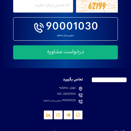
90001030
بدون پیش شماره
تماس بگیرید
تهران، زعفرانیه
021-22021030
90001030
(بدون پیش شماره)