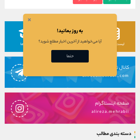
×
به روز بمانید!
آیا می‌خواهید از آخرین اخبار مطلع شوید؟
لیست رمزارزها
لیست سهام ها
دوره ها
حتما
کانال تلگرام
alirezamehrabi_com
صفحه اینستاگرام
alireza.mehrabii
دسته بندی مطالب