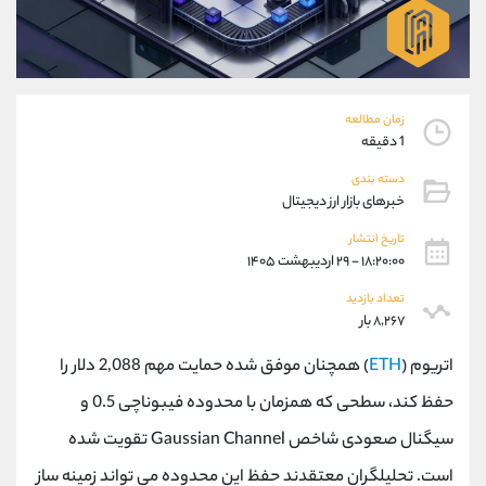
موبایل
09194198792
واتساپ
شروع گفتگو
تلگرام
@Armteam_admin_33
داخلی
118
زمان مطالعه
1 دقیقه
پشتیبان فروش
(ایمان پوراسماعیلی)
دسته بندی
موبایل
09927779040
خبرهای بازار ارز دیجیتال
واتساپ
شروع گفتگو
تلگرام
@Armteam_admin_por
تاریخ انتشار
۱۸:۲۰:۰۰ - ۲۹ اردیبهشت ۱۴۰۵
داخلی
107
تعداد بازدید
۸,۲۶۷ بار
اطلاعات تماس
(دفتر فروش)
تلفن
021-22021030
اتریوم (
ETH
) همچنان موفق شده حمایت مهم 2,088 دلار را
تلفن
021-22021040
حفظ کند، سطحی که همزمان با محدوده فیبوناچی 0.5 و
بدون پیش شماره
90001030
سیگنال صعودی شاخص Gaussian Channel تقویت شده
اینستاگرام
@alireza.mehrabii
کانال تلگرام
@alirezamehrabi_com
است. تحلیلگران معتقدند حفظ این محدوده می تواند زمینه ساز