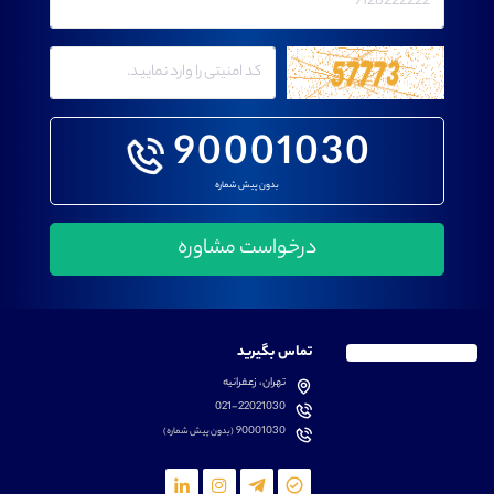
90001030
بدون پیش شماره
تماس بگیرید
تهران، زعفرانیه
021-22021030
90001030
(بدون پیش شماره)