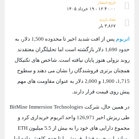
موبایل
09927779040
تاریخ انتشار
۱۲:۴۰:۰۰ - ۱۹ خرداد ۱۴۰۵
واتساپ
شروع گفتگو
تلگرام
@Armteam_admin_por
تعداد بازدید
داخلی
107
۳,۸۶۷ بار
اتریوم
پس از افت شدید اخیر تا محدوده 1,500 دلار، به
پشتیبان فروش
(محسن یزدی)
حدود 1,690 دلار بازگشته است اما تحلیلگران معتقدند
موبایل
09304891085
روند نزولی هنوز پایان نیافته است. شاخص های تکنیکال
واتساپ
شروع گفتگو
تلگرام
@Armteam_admin_103
همچنان برتری فروشندگان را نشان می دهند و سطوح
داخلی
103
1,715، 1,900 و 2,000 دلار به عنوان مقاومت های مهم
پیش روی قیمت قرار دارند.
اطلاعات تماس
(دفتر فروش)
تلفن
021-22021030
در همین حال، شرکت BitMine Immersion Technologies
تلفن
021-22021040
طی ریزش اخیر 126,971 واحد اتریوم خریداری کرد و
بدون پیش شماره
90001030
اینستاگرام
@alireza.mehrabii
مجموع دارایی های خود را به بیش از 5.5 میلیون ETH
کانال تلگرام
@alirezamehrabi_com
رساند. این خرید فشار فروش را تا حدی کاهش داده اما