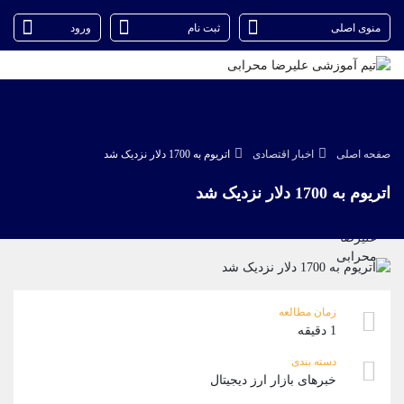
منوی اصلی
ثبت نام
ورود
پشتیبان فروش
(فائزه تهرانی)
موبایل
09101364784
واتساپ
شروع گفتگو
صفحه اصلی
اخبار اقتصادی
اتریوم به 1700 دلار نزدیک شد
تلگرام
@Armteam_admin_104
داخلی
104
اتریوم به 1700 دلار نزدیک شد
پشتیبان فروش
(یوسف فرخنده)
موبایل
09194198792
واتساپ
شروع گفتگو
تلگرام
@Armteam_admin_33
زمان مطالعه
داخلی
118
1 دقیقه
دسته بندی
خبرهای بازار ارز دیجیتال
پشتیبان فروش
(ایمان پوراسماعیلی)