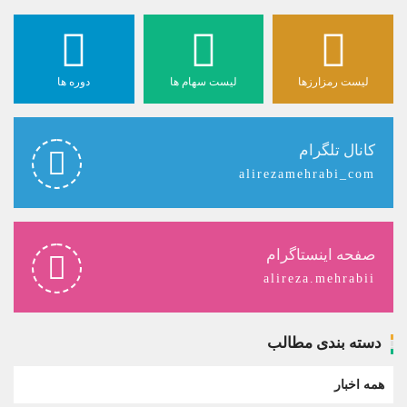
لیست رمزارزها
لیست سهام ها
دوره ها
کانال تلگرام
alirezamehrabi_com
صفحه اینستاگرام
alireza.mehrabii
دسته بندی مطالب
همه اخبار