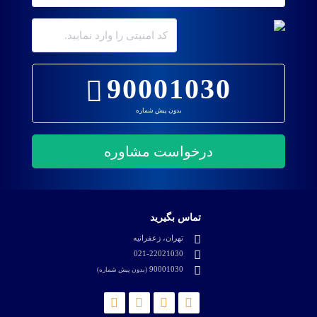
90001030
بدون پیش شماره
تماس بگیرید
تهران، زعفرانیه
021-22021030
90001030
(بدون پیش شماره)