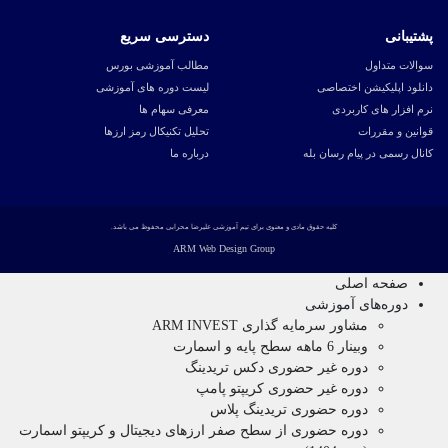
پشتیبانی
دسترسی سریع
سوالات متداول
مطالب آموزشی بورس
دانلود اپلیکیشن اختصاصی
لیست دوره های آموزشی
نرم افزار های کاربردی
معرفی سهام ها
قوانین و مقررات
تحلیل تکنیکال رمز ارزها
کانال رسمی در پیام رسان بله
درباره ما
کلیه حقوق مادی و معنوی برای تیم آموزشی علیرضا محرابی محفوظ می باشد.
ARM Web Design Group
صفحه اصلی
دوره‌های آموزشی
مشاور سرمایه گذاری ARM INVEST
وبینار 6 ماهه سطح پایه و اسمارت
دوره غیر حضوری دکس تریدینگ
دوره غیر حضوری کریپتو پامپ
دوره حضوری تریدینگ پلاس
دوره حضوری از سطح صفر ارزهای دیجیتال و کریپتو اسمارت