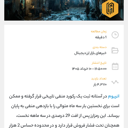
موبایل
09101364784
واتساپ
شروع گفتگو
تلگرام
@Armteam_admin_104
داخلی
104
زمان مطالعه
1 دقیقه
پشتیبان فروش
(محسن یزدی)
دسته بندی
موبایل
09304891085
خبرهای بازار ارز دیجیتال
واتساپ
شروع گفتگو
تلگرام
@Armteam_admin_103
تاریخ انتشار
۱۶:۵۰:۰۰ - ۱۰ خرداد ۱۴۰۵
داخلی
103
تعداد بازدید
۴,۳۷۰ بار
اطلاعات تماس
(دفتر فروش)
تلفن
021-22021030
اتریوم
در آستانه ثبت یک رکورد منفی تاریخی قرار گرفته و ممکن
تلفن
021-22021040
است برای نخستین بار سه ماه متوالی را با بازدهی منفی به پایان
بدون پیش شماره
90001030
برساند. این رمزارز پس از افت 29 درصدی در سه ماهه نخست،
اینستاگرام
@alireza.mehrabii
کانال تلگرام
@alirezamehrabi_com
همچنان تحت فشار فروش قرار دارد و در محدوده حساس 2 هزار