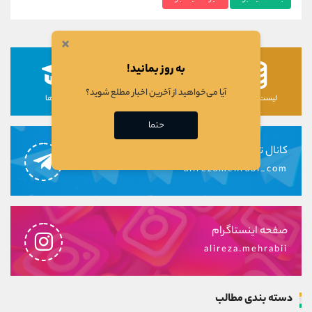
×
به روز بمانید!
آیا می‌خواهید از آخرین اخبار مطلع شوید؟
لیست رمزارزها
لیست سهام ها
دوره ها
حتما
کانال تلگرام
alirezamehrabi_com
صفحه اینستاگرام
alireza.mehrabii
دسته بندی مطالب