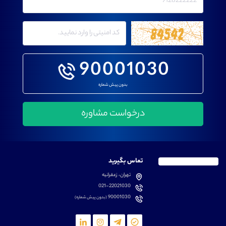
90001030
بدون پیش شماره
تماس بگیرید
تهران، زعفرانیه
021-22021030
90001030
(بدون پیش شماره)