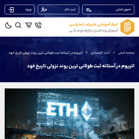
منوی اصلی
ثبت نام
ورود
پشتیبان فروش
(یوسف فرخنده)
موبایل
09194198792
واتساپ
شروع گفتگو
صفحه اصلی
اخبار اقتصادی
اتریوم در آستانه ثبت طولانی ترین روند نزولی تاریخ خود
تلگرام
@Armteam_admin_33
داخلی
118
اتریوم در آستانه ثبت طولانی ترین روند نزولی تاریخ خود
پشتیبان فروش
(ایمان پوراسماعیلی)
موبایل
09927779040
واتساپ
شروع گفتگو
تلگرام
@Armteam_admin_por
داخلی
107
پشتیبان فروش
(فائزه تهرانی)