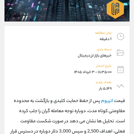
موبایل
09101364784
واتساپ
شروع گفتگو
تلگرام
@Armteam_admin_104
داخلی
104
زمان مطالعه
1 دقیقه
پشتیبان فروش
(محسن یزدی)
دسته بندی
موبایل
09304891085
خبرهای بازار ارز دیجیتال
واتساپ
شروع گفتگو
تلگرام
@Armteam_admin_103
تاریخ انتشار
۱۸:۳۵:۰۰ - ۳ خرداد ۱۴۰۵
داخلی
103
تعداد بازدید
۵,۱۴۹ بار
اطلاعات تماس
(دفتر فروش)
تلفن
021-22021030
قیمت
اتریوم
پس از حفظ حمایت کلیدی و بازگشت به محدوده
تلفن
021-22021040
مقاومتی کوتاه مدت، دوباره توجه معامله گران را جلب کرده
بدون پیش شماره
90001030
است. تحلیل ها نشان می دهد در صورت شکست مقاومت
اینستاگرام
@alireza.mehrabii
کانال تلگرام
@alirezamehrabi_com
فعلی، اهداف 2,500 و سپس 3,000 دلار دوباره در دسترس قرار