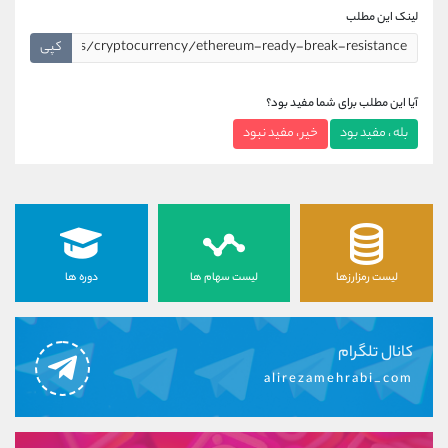
لینک این مطلب
کپی
آیا این مطلب برای شما مفید بود؟
بله ، مفید بود
خیر ، مفید نبود
لیست رمزارزها
لیست سهام ها
دوره ها
کانال تلگرام
alirezamehrabi_com