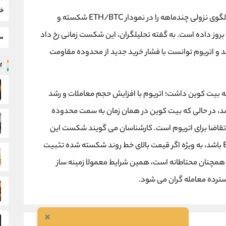
خب
پس از هفته ها حرکت فشرده و نزولی، یک الگوی نزولی چندماهه را در نمودار ETH/BTC شکسته و
 بروز داده است. به گفته تحلیلگران، این شکست زمانی رخ داد
سط
د و اتریوم توانست با فشار خرید جدید از محدوده مقاومت
پر
به بیت کوین داشت؛ اتریوم با افزایش حجم معاملات و رشد
محدوده 3,038 دلار معامله شد، در حالی که بیت کوین در همان زمان به سمت محدوده
تقاضا برای اتریوم است. کارشناسان می گویند شکست این
الگو می تواند آغاز مرحله جدیدی از قدرت نسبی ETH باشد، به ویژه اگر قیمت بالای خط روند شکسته شده تثبیت
م همچنان محتاطانه است، همین شرایط معمولا زمینه ساز
رده‌ معامله گران می شود.
×