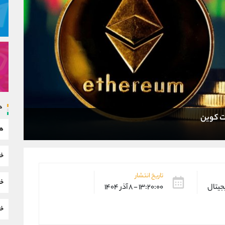
د
یت کوین
هم
خب
تاریخ انتشار
خب
یجیتال
۱۳:۲۰:۰۰ - ۸ آذر ۱۴۰۴
خب