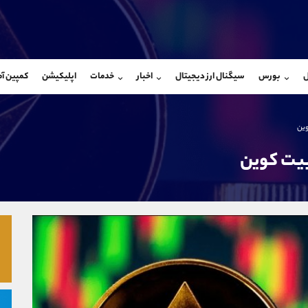
بان فروش
پشتیبان فروش
(محسن یزدی)
(ایمان پوراسماعیلی)
ل
بورس
سیگنال ارز دیجیتال
اخبار
خدمات
اپلیکیشن
کمپین آ
09304891085
موبایل
9927779040
شروع گفتگو
واتساپ
شروع گفتگ
@Armteam_admin_103
تلگرام
Armteam_admin_por
وین
103
داخلی
07
 بیت کوین