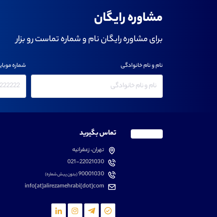
مشاوره رایگان
برای مشاوره رایگان نام و شماره تماست رو بزار
نام و نام خانوادگی
شماره موبای
تماس بگیرید
تهران، زعفرانیه
021-22021030
90001030
(بدون پیش شماره)
info[at]alirezamehrabi[dot]com