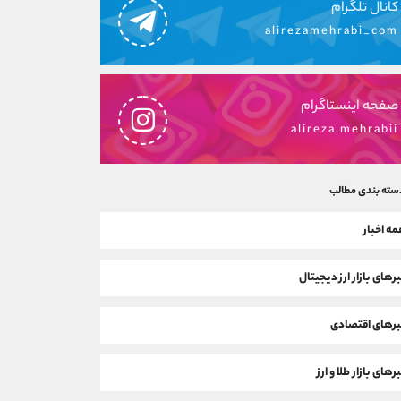
کانال تلگرام
alirezamehrabi_com
صفحه اینستاگرام
alireza.mehrabii
سته بندی مطالب
ه اخبار
رهای بازار ارز دیجیتال
رهای اقتصادی
رهای بازار طلا و ارز