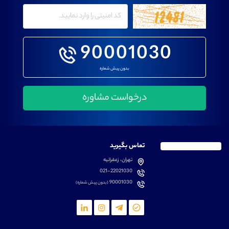
90001030
بدون پیش شماره
تماس بگیرید
تهران، زعفرانیه
021-22021030
90001030
(بدون پیش شماره)