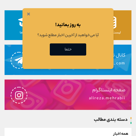
×
به روز بمانید!
لیست رمزارزها
لیست سهام ها
دوره ها
آیا می‌خواهید از آخرین اخبار مطلع شوید؟
حتما
کانال تلگرام
alirezamehrabi_com
صفحه اینستاگرام
alireza.mehrabii
دسته بندی مطالب
همه اخبار