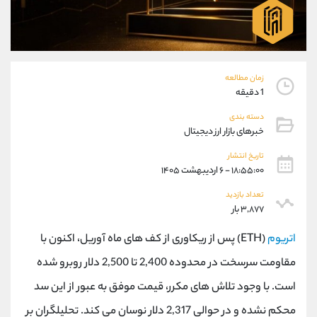
موبایل
09927779040
واتساپ
شروع گفتگو
تلگرام
@Armteam_admin_por
داخلی
107
زمان مطالعه
1 دقیقه
پشتیبان فروش
(محسن یزدی)
دسته بندی
موبایل
09304891085
خبرهای بازار ارز دیجیتال
واتساپ
شروع گفتگو
تلگرام
@Armteam_admin_103
تاریخ انتشار
۱۸:۵۵:۰۰ - ۶ اردیبهشت ۱۴۰۵
داخلی
103
تعداد بازدید
۳,۸۷۷ بار
اطلاعات تماس
(دفتر فروش)
تلفن
021-22021030
اتریوم
(ETH) پس از ریکاوری از کف های ماه آوریل، اکنون با
تلفن
021-22021040
مقاومت سرسخت در محدوده 2,400 تا 2,500 دلار روبرو شده
بدون پیش شماره
90001030
است. با وجود تلاش های مکرر، قیمت موفق به عبور از این سد
اینستاگرام
@alireza.mehrabii
کانال تلگرام
@alirezamehrabi_com
محکم نشده و در حوالی 2,317 دلار نوسان می کند. تحلیلگران بر