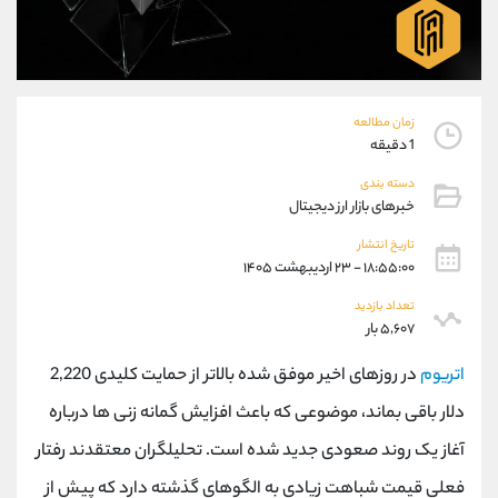
موبایل
09304891085
واتساپ
شروع گفتگو
تلگرام
@Armteam_admin_103
داخلی
103
زمان مطالعه
1 دقیقه
پشتیبان فروش
(یوسف فرخنده)
دسته بندی
موبایل
09194198792
خبرهای بازار ارز دیجیتال
واتساپ
شروع گفتگو
تلگرام
@Armteam_admin_33
تاریخ انتشار
۱۸:۵۵:۰۰ - ۲۳ اردیبهشت ۱۴۰۵
داخلی
118
تعداد بازدید
۵,۶۰۷ بار
اطلاعات تماس
(دفتر فروش)
تلفن
021-22021030
اتریوم
در روزهای اخیر موفق شده بالاتر از حمایت کلیدی 2,220
تلفن
021-22021040
دلار باقی بماند، موضوعی که باعث افزایش گمانه زنی ها درباره
بدون پیش شماره
90001030
آغاز یک روند صعودی جدید شده است. تحلیلگران معتقدند رفتار
اینستاگرام
@alireza.mehrabii
کانال تلگرام
@alirezamehrabi_com
فعلی قیمت شباهت زیادی به الگوهای گذشته دارد که پیش از