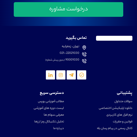
تماس بگیرید
تهران، زعفرانیه
021-22021030
90001030
(بدون پیش شماره)
پشتیبانی
دسترسی سریع
سوالات متداول
مطالب آموزشی بورس
دانلود اپلیکیشن اختصاصی
لیست دوره های آموزشی
نرم افزار های کاربردی
معرفی سهام ها
قوانین و مقررات
تحلیل تکنیکال رمز ارزها
کانال رسمی در پیام رسان بله
درباره ما