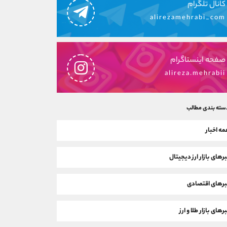
کانال تلگرام
alirezamehrabi_com
صفحه اینستاگرام
alireza.mehrabii
سته بندی مطالب
ه اخبار
رهای بازار ارز دیجیتال
رهای اقتصادی
رهای بازار طلا و ارز