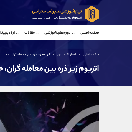
پشتیبان فروش
پشتی
(فائزه تهرانی)
صفحه اصلی
دوره‌های آموزشی
مقالات
ارز دیجیتا
موبایل
09101364784
موبایل
واتساپ
شروع گفتگو
واتساپ
تلگرام
@Armteam_admin_104
تلگرام
صفحه اصلی
اخبار اقتصادی
اتریوم زیر ذره بین معامله گران، حمایت 3000 دلاری در خطر
داخلی
104
داخلی
اتریوم زیر ذره بین معامله گران، حمایت 3000 دلار
اطلاعات تماس
(دفتر فروش)
تلفن
تلفن
بدون پیش شماره
اینستاگرام
کانال تلگرام
کانال بله