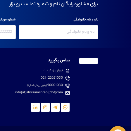
برای مشاوره رایگان نام و شماره تماست رو بزار
نام و نام خانوادگی
شماره موبای
تماس بگیرید
تهران، زعفرانیه
021-22021030
90001030
(بدون پیش شماره)
info[at]alirezamehrabi[dot]com