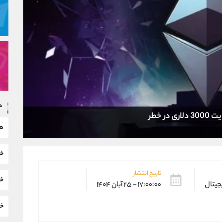
د
ر خطر
هم
خب
تاریخ انتشار
خب
یجیتال
۱۷:۰۰:۰۰ - ۲۵ آبان ۱۴۰۴
خب