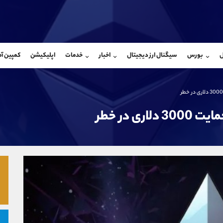
بان فروش
پشتیبان فروش
(محسن یزدی)
(ایمان پوراسماعیلی)
ل
بورس
سیگنال ارز دیجیتال
اخبار
خدمات
اپلیکیشن
کمپین آ
09304891085
موبایل
9927779040
شروع گفتگو
واتساپ
شروع گفتگ
@Armteam_admin_103
تلگرام
Armteam_admin_por
103
داخلی
07
ی در خطر