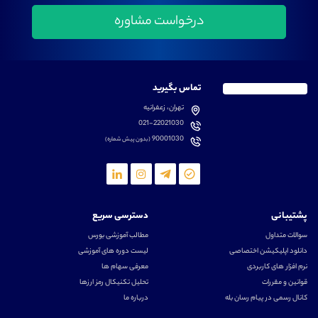
تماس بگیرید
تهران، زعفرانیه
021-22021030
90001030
(بدون پیش شماره)
پشتیبانی
دسترسی سریع
سوالات متداول
مطالب آموزشی بورس
دانلود اپلیکیشن اختصاصی
لیست دوره های آموزشی
نرم افزار های کاربردی
معرفی سهام ها
قوانین و مقررات
تحلیل تکنیکال رمز ارزها
کانال رسمی در پیام رسان بله
درباره ما