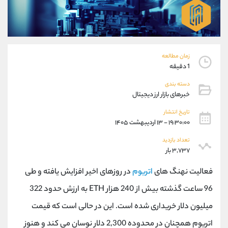
موبایل
09927779040
واتساپ
شروع گفتگو
تلگرام
@Armteam_admin_por
داخلی
107
زمان مطالعه
1 دقیقه
پشتیبان فروش
(یوسف فرخنده)
دسته بندی
موبایل
09194198792
خبرهای بازار ارز دیجیتال
واتساپ
شروع گفتگو
تلگرام
@Armteam_admin_33
تاریخ انتشار
۱۹:۳۰:۰۰ - ۱۳ اردیبهشت ۱۴۰۵
داخلی
118
تعداد بازدید
۳,۷۳۷ بار
اطلاعات تماس
(دفتر فروش)
تلفن
021-22021030
فعالیت نهنگ های
اتریوم
در روزهای اخیر افزایش یافته و طی
تلفن
021-22021040
96 ساعت گذشته بیش از 240 هزار ETH به ارزش حدود 322
بدون پیش شماره
90001030
میلیون دلار خریداری شده است. این در حالی است که قیمت
اینستاگرام
@alireza.mehrabii
کانال تلگرام
@alirezamehrabi_com
اتریوم همچنان در محدوده 2,300 دلار نوسان می کند و هنوز