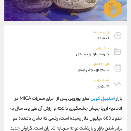
موبایل
09194198792
واتساپ
شروع گفتگو
تلگرام
@Armteam_admin_33
داخلی
118
زمان مطالعه
1 دقیقه
پشتیبان فروش
(محسن یزدی)
دسته بندی
موبایل
09304891085
خبرهای بازار ارز دیجیتال
واتساپ
شروع گفتگو
تلگرام
@Armteam_admin_103
تاریخ انتشار
۱۴:۳۰:۰۰ - ۱۶ آذر ۱۴۰۴
داخلی
103
تعداد بازدید
۵,۰۱۲ بار
اطلاعات تماس
(دفتر فروش)
تلفن
021-22021030
بازار
استیبل کوین
های یورویی پس از اجرای مقررات MiCA در
تلفن
021-22021040
اتحادیه اروپا جهش چشمگیری داشته و ارزش آن طی یک سال به
بدون پیش شماره
90001030
حدود 680 میلیون دلار رسیده است، رقمی که نشان دهنده دو
اینستاگرام
@alireza.mehrabii
کانال تلگرام
@alirezamehrabi_com
برابر شدن بازار و بازگشت توجه سرمایه گذاران است. گزارش جدید