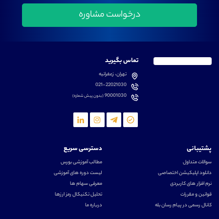
تماس بگیرید
تهران، زعفرانیه
021-22021030
90001030
(بدون پیش شماره)
پشتیبانی
دسترسی سریع
سوالات متداول
مطالب آموزشی بورس
دانلود اپلیکیشن اختصاصی
لیست دوره های آموزشی
نرم افزار های کاربردی
معرفی سهام ها
قوانین و مقررات
تحلیل تکنیکال رمز ارزها
کانال رسمی در پیام رسان بله
درباره ما