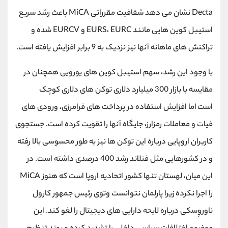
کانال بله
@alirezamehrabi_official
Decta نشان می دهد شفافیت مقرراتی MiCA باعث رشد سریع
استیبل کوین هایی مانند EURS، EURC و EURCV شده و
تراکنش های ماهانه آنها نیز نزدیک به 9 برابر افزایش یافته است.
با وجود این رشد، سهم استیبل کوین های یورویی همچنان در
مقایسه با بازار 300 میلیارد دلاری توکن های دلاری کوچک
است اما افزایش استفاده در پرداخت های فرامرزی، ورودی های
فیات و معاملات رمزارز، جایگاه آنها را تقویت کرده است. جستجوی
کاربران اروپایی درباره این توکن ها نیز به طور محسوسی بالا رفته
و در کشورهایی مثل فنلاند رشد 400 درصدی داشته است. در
این میان، لهستان تنها کشور اتحادیه اروپا است که هنوز MiCA
را اجرا نکرده زیرا پارلمان نتوانست وتوی رئیس جمهور کارول
ناوروِسکی درباره لایحه دارایی‌ های دیجیتال را لغو کند. این