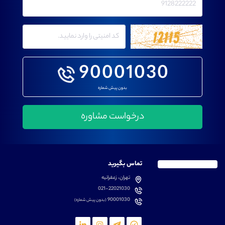
90001030
بدون پیش شماره
تماس بگیرید
تهران، زعفرانیه
021-22021030
90001030
(بدون پیش شماره)