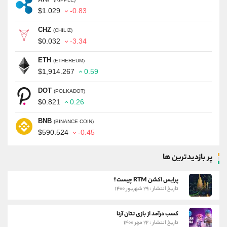
$1.029
-0.83
CHZ
(CHILIZ)
$0.032
-3.34
ETH
(ETHEREUM)
$1,914.267
0.59
DOT
(POLKADOT)
$0.821
0.26
BNB
(BINANCE COIN)
$590.524
-0.45
پر بازدیدترین ها
پرایس اکشن RTM چیست؟
تاریخ انتشار : ۲۹ شهریور ۱۴۰۰
کسب درآمد از بازی تتان آرنا
تاریخ انتشار : ۲۲ مهر ۱۴۰۰