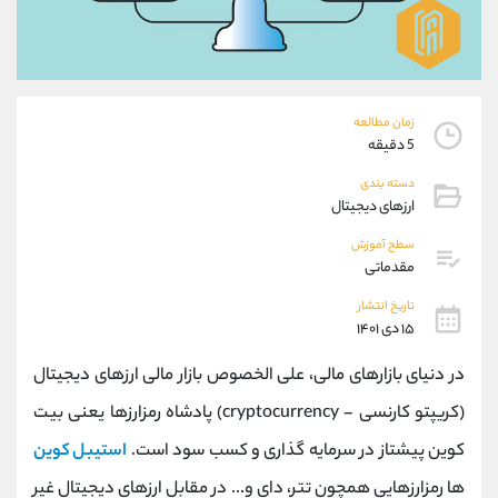
موبایل
09927779040
واتساپ
شروع گفتگو
تلگرام
@Armteam_admin_por
داخلی
107
زمان مطالعه
5 دقیقه
پشتیبان فروش
(محسن یزدی)
دسته بندی
موبایل
09304891085
ارزهای دیجیتال
واتساپ
شروع گفتگو
تلگرام
@Armteam_admin_103
سطح آموزش
مقدماتی
داخلی
103
تاریخ انتشار
۱۵ دی ۱۴۰۱
اطلاعات تماس
(دفتر فروش)
تلفن
021-22021030
در دنیای بازارهای مالی، علی الخصوص بازار مالی ارزهای دیجیتال
تلفن
021-22021040
(کریپتو کارنسی -
cryptocurrency
) پادشاه رمزارزها یعنی بیت
بدون پیش شماره
90001030
کوین پیشتاز در سرمایه گذاری و کسب سود است.
استیبل کوین
اینستاگرام
@alireza.mehrabii
کانال تلگرام
@alirezamehrabi_com
ها رمزارزهایی همچون تتر، دای و... در مقابل ارزهای دیجیتال غیر