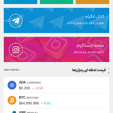
کانال تلگرام
alirezamehrabi_com
صفحه اینستاگرام
alireza.mehrabii
قیمت لحظه ای رمزارزها
مشاهده همه
ADA
(CARDANO)
$0.200
-0.56
BTC
(BITCOIN)
$64,890.966
0.81
XRP
(RIPPLE)