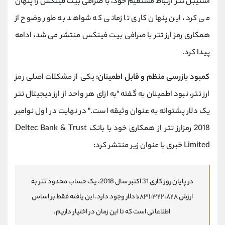
استیبل تتر ارتباط مستقیم خود، با صرافی بیت فینکس را پنهان
می کرد، این پنهان کاری تا زمانی که شواهد به طور وضوح از
همکاری رمز ارز تتر با صرافی بیت فینکس منتشر می شد، ادامه
پیدا کرد.
کمبود بازرسی منظم و قابل اطمینان:
یکی از مشکلات اصلی رمز
ارز تتر، نبود اطمینان به گفته "به ازای هر واحد از ارز دیجیتال تتر
یک دلار پشتوانه به عنوان وثیقه است." در نهایت در اول نوامبر
2018 رمزارز تتر از همکاری خود با بانک
Deltec Bank & Trust
Limited
خبری با عنوان زیر منتشر کرد:
در پایان روز کاری 31 اکتبر سال 2018، یک حساب محدود تتر به
ارزش ١،٨٣١،٣٢٢،٨٢٨ دلار وجود دارد. این یافته فقط بر اساس
اطلاعاتی است که تا این زمان در اختیار داریم.