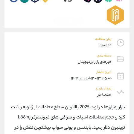
موبایل
09927779040
واتساپ
شروع گفتگو
تلگرام
@Armteam_admin_por
داخلی
107
زمان مطالعه
پشتیبان فروش
(محسن یزدی)
1 دقیقه
موبایل
09304891085
دسته بندی
واتساپ
شروع گفتگو
خبرهای بازار ارز دیجیتال
تلگرام
@Armteam_admin_103
تاریخ انتشار
داخلی
103
۱۳:۳۵:۰۰ - ۱۲ شهریور ۱۴۰۴
تعداد بازدید
اطلاعات تماس
(دفتر فروش)
۹,۸۵۵ بار
تلفن
021-22021030
تلفن
021-22021040
بازار رمزارزها در اوت 2025 بالاترین سطح معاملات از ژانویه را ثبت
بدون پیش شماره
90001030
کرد و حجم معاملات اسپات و صرافی های غیرمتمرکز به 1.86
اینستاگرام
@alireza.mehrabii
تریلیون دلار رسید. بایننس و یونی سواپ بیشترین نقش را در
کانال تلگرام
@alirezamehrabi_com