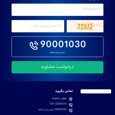
90001030
بدون پیش شماره
تماس بگیرید
تهران، زعفرانیه
021-22021030
90001030
(بدون پیش شماره)