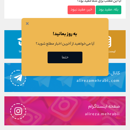
آیا این مطلب برای شما مفید بود؟
بله ، مفید بود
خیر ، مفید نبود
×
به روز بمانید!
آیا می‌خواهید از آخرین اخبار مطلع شوید؟
لیست رمزارزها
لیست سهام ها
دوره ها
حتما
کانال تلگرام
alirezamehrabi_com
صفحه اینستاگرام
alireza.mehrabii