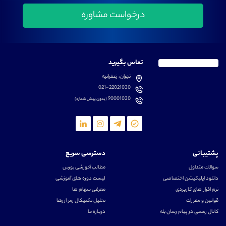
تماس بگیرید
تهران، زعفرانیه
021-22021030
90001030
(بدون پیش شماره)
پشتیبانی
دسترسی سریع
سوالات متداول
مطالب آموزشی بورس
دانلود اپلیکیشن اختصاصی
لیست دوره های آموزشی
نرم افزار های کاربردی
معرفی سهام ها
قوانین و مقررات
تحلیل تکنیکال رمز ارزها
کانال رسمی در پیام رسان بله
درباره ما