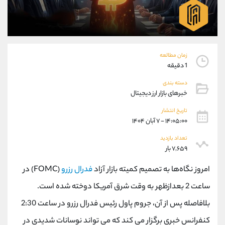
موبایل
09101364784
واتساپ
شروع گفتگو
تلگرام
@Armteam_admin_104
داخلی
104
زمان مطالعه
1 دقیقه
پشتیبان فروش
(محسن یزدی)
دسته بندی
موبایل
09304891085
خبرهای بازار ارز دیجیتال
واتساپ
شروع گفتگو
تلگرام
@Armteam_admin_103
تاریخ انتشار
۱۴:۰۵:۰۰ - ۷ آبان ۱۴۰۴
داخلی
103
تعداد بازدید
۷,۶۵۹ بار
اطلاعات تماس
(دفتر فروش)
تلفن
021-22021030
امروز نگاه‌ها به تصمیم کمیته بازار آزاد
فدرال رزرو
(FOMC) در
تلفن
021-22021040
ساعت 2 بعدازظهر به وقت شرق آمریکا دوخته شده است.
بدون پیش شماره
90001030
بلافاصله پس از آن، جروم پاول رئیس فدرال رزرو در ساعت 2:30
اینستاگرام
@alireza.mehrabii
کانال تلگرام
@alirezamehrabi_com
کنفرانس خبری برگزار می کند که می تواند نوسانات شدیدی در