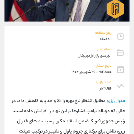
موبایل
09101364784
واتساپ
شروع گفتگو
تلگرام
@Armteam_admin_104
داخلی
104
زمان مطالعه
1 دقیقه
پشتیبان فروش
(ایمان پوراسماعیلی)
دسته بندی
موبایل
09927779040
خبرهای بازار ارز دیجیتال
واتساپ
شروع گفتگو
تلگرام
@Armteam_admin_por
تاریخ انتشار
۲۱:۴۵:۰۰ - ۲۶ شهریور ۱۴۰۴
داخلی
107
تعداد بازدید
۱۲,۹۱۶ بار
اطلاعات تماس
(دفتر فروش)
تلفن
021-22021030
فدرال رزرو
مطابق انتظار نرخ بهره را 25 واحد پایه کاهش داد، در
تلفن
021-22021040
حالی که دونالد ترامپ فشارها بر این نهاد را افزایش داده است.
بدون پیش شماره
90001030
رئیس جمهور آمریکا ضمن انتقاد مکرر از سیاست های فدرال
اینستاگرام
@alireza.mehrabii
کانال تلگرام
@alirezamehrabi_com
رزرو، تلاش برای برکناری جروم پاول و تغییر در ترکیب هیئت