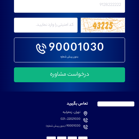
90001030
بدون پیش شماره
تماس بگیرید
تهران، زعفرانیه
021-22021030
90001030
(بدون پیش شماره)