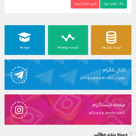
بله ، مفید بود
خیر ، مفید نبود
لیست رمزارزها
لیست سهام ها
دوره ها
کانال تلگرام
alirezamehrabi_com
صفحه اینستاگرام
alireza.mehrabii
دسته بندی مطالب